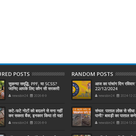
URED POSTS
RANDOM POSTS
सुकन्या समृद्धि, PPF, या SCSS?
आज का पांचांग दिन रविवार 
जानिए आपके लिए कौन सी सरकारी
22/12/2024
स्कीम है बेस्ट
newsbin24
2026-8-9
newsbin24
2024-12-2
कटे-फटे नोटों को बदलने से मना नहीं
संभल: पाताल लोक से सीधा 
कर सकता बैंक, इनकार किया तो यहां
पानी? बावड़ी का पाताल कने
करें शिकायत
था फर्श के नीचे
newsbin24
2026-8-9
newsbin24
2024-12-2