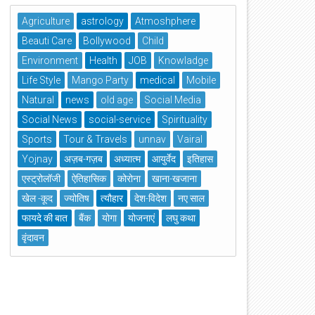
Agriculture
astrology
Atmoshphere
Beauti Care
Bollywood
Child
Environment
Health
JOB
Knowladge
Life Style
Mango Party
medical
Mobile
Natural
news
old age
Social Media
Social News
social-service
Spirituality
Sports
Tour & Travels
unnav
Vairal
Yojnay
अज़ब-गज़ब
अध्यात्म
आयुर्वेद
इतिहास
एस्ट्रोलॉजी
ऐतिहासिक
कोरोना
खाना-खजाना
खेल -कूद
ज्योतिष
त्यौहार
देश-विदेश
नए साल
फायदे की बात
बैंक
योगा
योजनाएं
लघु कथा
वृंदावन