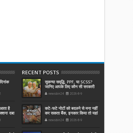
RECENT POSTS
दिनांक
सुकन्या समृद्धि, PPF, या SCSS?
जानिए आपके लिए कौन सी सरकारी
स्कीम है बेस्ट
2
newsbin24
2026-8-9
आता है
कटे-फटे नोटों को बदलने से मना नहीं
क्शन! दबा
कर सकता बैंक, इनकार किया तो यहां
करें शिकायत
3
newsbin24
2026-8-9