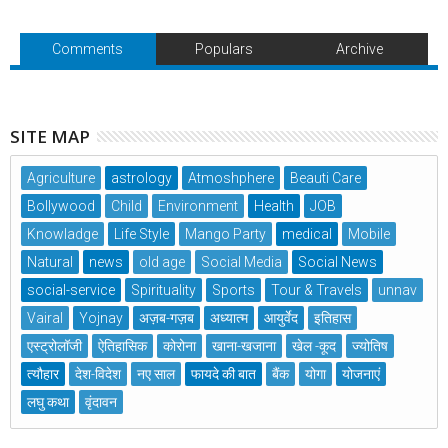
Comments
Populars
Archive
SITE MAP
Agriculture
astrology
Atmoshphere
Beauti Care
Bollywood
Child
Environment
Health
JOB
Knowladge
Life Style
Mango Party
medical
Mobile
Natural
news
old age
Social Media
Social News
social-service
Spirituality
Sports
Tour & Travels
unnav
Vairal
Yojnay
अज़ब-गज़ब
अध्यात्म
आयुर्वेद
इतिहास
एस्ट्रोलॉजी
ऐतिहासिक
कोरोना
खाना-खजाना
खेल -कूद
ज्योतिष
त्यौहार
देश-विदेश
नए साल
फायदे की बात
बैंक
योगा
योजनाएं
लघु कथा
वृंदावन