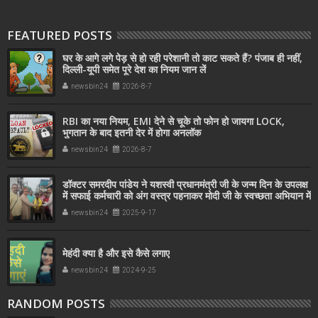
FEATURED POSTS
घर के आगे लगे पेड़ से हो रही परेशानी तो काट सकते हैं? पंजाब ही नहीं,
दिल्‍ली-यूपी समेत पूरे देश का नियम जान लें
newsbin24
2026-8-7
RBI का नया नियम, EMI देने से चूके तो फोन हो जायगा LOCK,
भुगतान के बाद इतनी देर में होगा अनलॉक
newsbin24
2026-8-7
डॉक्टर समरदीप पांडेय ने यशस्वी प्रधानमंत्री जी के जन्म दिन के उपलक्ष
में सफाई कर्मचारी को अंग वस्त्र पहनाकर मोदी जी के स्वच्छता अभियान में
सहयोग किया
newsbin24
2025-9-17
मेहंदी क्या है और इसे कैसे लगाए
newsbin24
2024-9-25
RANDOM POSTS