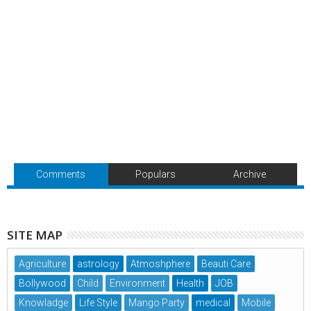
Comments
Populars
Archive
SITE MAP
Agriculture
astrology
Atmoshphere
Beauti Care
Bollywood
Child
Environment
Health
JOB
Knowladge
Life Style
Mango Party
medical
Mobile