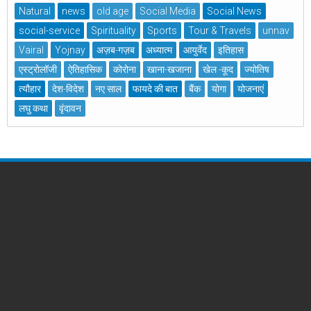
Natural
news
old age
Social Media
Social News
social-service
Spirituality
Sports
Tour & Travels
unnav
Vairal
Yojnay
अज़ब-गज़ब
अध्यात्म
आयुर्वेद
इतिहास
एस्ट्रोलॉजी
ऐतिहासिक
कोरोना
खाना-खजाना
खेल -कूद
ज्योतिष
त्यौहार
देश-विदेश
नए साल
फायदे की बात
बैंक
योगा
योजनाएं
लघु कथा
वृंदावन