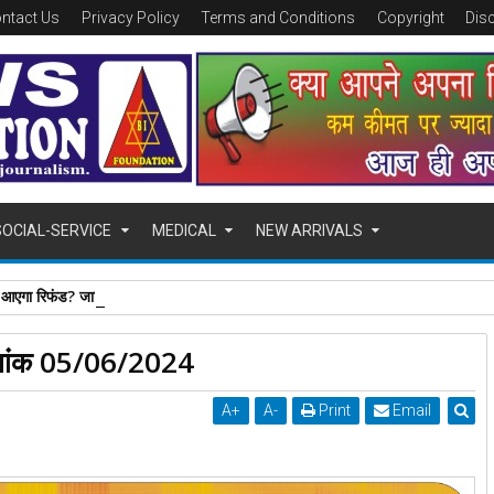
ntact Us
Privacy Policy
Terms and Conditions
Copyright
Dis
SOCIAL-SERVICE
MEDICAL
NEW ARRIVALS
िफंड? जानिए कितने दिनों में मिलेगा पैसा, ऐसे चेक करें स्टेटस
दिनांक 05/06/2024
A
+
A
-
Print
Email