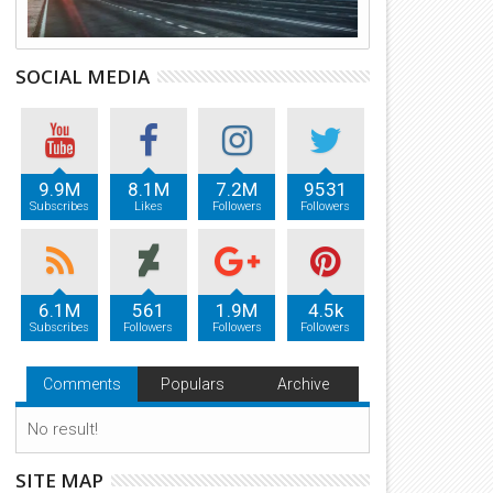
SOCIAL MEDIA
9.9M
8.1M
7.2M
9531
Subscribes
Likes
Followers
Followers
6.1M
561
1.9M
4.5k
Subscribes
Followers
Followers
Followers
Comments
Populars
Archive
No result!
SITE MAP