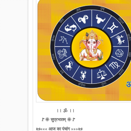
।। 🕉️ ।।
🚩🌞 सुप्रभातम् 🌞🚩
📜««« आज का पंचांग »»»📜