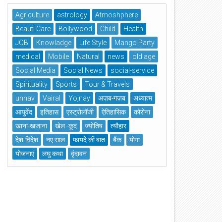
Agriculture
astrology
Atmoshphere
Beauti Care
Bollywood
Child
Health
JOB
Knowladge
Life Style
Mango Party
medical
Mobile
Natural
news
old age
Social Media
Social News
social-service
Spirituality
Sports
Tour & Travels
unnav
Vairal
Yojnay
अज़ब-गज़ब
अध्यात्म
आयुर्वेद
इतिहास
एस्ट्रोलॉजी
ऐतिहासिक
कोरोना
खाना-खजाना
खेल -कूद
ज्योतिष
त्यौहार
देश-विदेश
नए साल
फायदे की बात
बैंक
योगा
योजनाएं
लघु कथा
वृंदावन