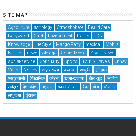
SITE MAP
Agriculture
astrology
Atmoshphere
Beauti Care
Bollywood
Child
Environment
Health
JOB
Knowladge
Life Style
Mango Party
medical
Mobile
Natural
news
old age
Social Media
Social News
social-service
Spirituality
Sports
Tour & Travels
unnav
Vairal
Yojnay
अज़ब-गज़ब
अध्यात्म
आयुर्वेद
इतिहास
एस्ट्रोलॉजी
ऐतिहासिक
कोरोना
खाना-खजाना
खेल -कूद
ज्योतिष
त्यौहार
देश-विदेश
नए साल
फायदे की बात
बैंक
योगा
योजनाएं
लघु कथा
वृंदावन