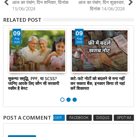
आज का पंचांग, दिन शनिवार, दिनांक
आज का पंचांग, दिन शुक्रवार,
15/06/2024
दिनांक 14/06/2024
RELATED POST
09
09
Aug
Aug
2026
2026
े
सुकन्या समृद्धि, PPF, या SCSS?
कटे-फटे नोटों को बदलने से मना नहीं
NP
े
जानिए आपके लिए कौन सी सरकारी
कर सकता बैंक, इनकार किया तो यहां
50
स्कीम है बेस्ट
करें शिकायत
कि
POST A COMMENT
BLOGGER
FACEBOOK
DISQUS
SPOT.IM