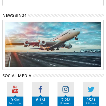
NEWSBIN24
SOCIAL MEDIA
9.9M
8.1M
7.2M
9531
Subscribes
Likes
Followers
Followers