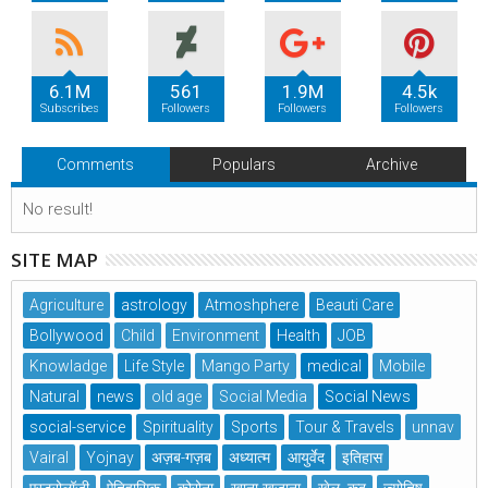
6.1M
561
1.9M
4.5k
Subscribes
Followers
Followers
Followers
Comments
Populars
Archive
No result!
SITE MAP
Agriculture
astrology
Atmoshphere
Beauti Care
Bollywood
Child
Environment
Health
JOB
Knowladge
Life Style
Mango Party
medical
Mobile
Natural
news
old age
Social Media
Social News
social-service
Spirituality
Sports
Tour & Travels
unnav
Vairal
Yojnay
अज़ब-गज़ब
अध्यात्म
आयुर्वेद
इतिहास