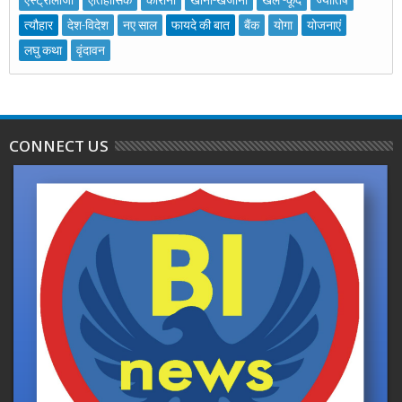
एस्ट्रोलॉजी
ऐतिहासिक
कोरोना
खाना-खजाना
खेल -कूद
ज्योतिष
त्यौहार
देश-विदेश
नए साल
फायदे की बात
बैंक
योगा
योजनाएं
लघु कथा
वृंदावन
CONNECT US