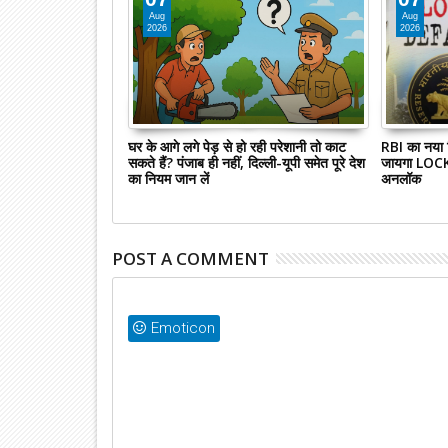
Aug
Aug
2026
2026
2GB में आया ये फोन,
घर के आगे लगे पेड़ से हो रही परेशानी तो काट
RBI का नया न
ट और Wireless FM का
सकते हैं? पंजाब ही नहीं, दिल्‍ली-यूपी समेत पूरे देश
जायगा LOCK, 
ीचर्स
का नियम जान लें
अनलॉक
POST A COMMENT
Emoticon