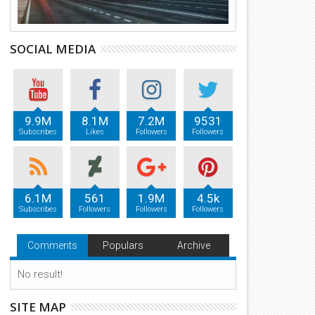
SOCIAL MEDIA
9.9M
8.1M
7.2M
9531
Subscribes
Likes
Followers
Followers
6.1M
561
1.9M
4.5k
Subscribes
Followers
Followers
Followers
Comments
Populars
Archive
No result!
SITE MAP