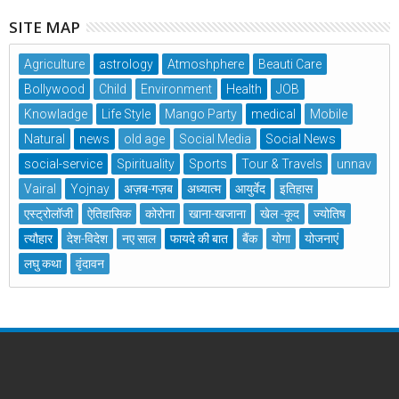
SITE MAP
Agriculture
astrology
Atmoshphere
Beauti Care
Bollywood
Child
Environment
Health
JOB
Knowladge
Life Style
Mango Party
medical
Mobile
Natural
news
old age
Social Media
Social News
social-service
Spirituality
Sports
Tour & Travels
unnav
Vairal
Yojnay
अज़ब-गज़ब
अध्यात्म
आयुर्वेद
इतिहास
एस्ट्रोलॉजी
ऐतिहासिक
कोरोना
खाना-खजाना
खेल -कूद
ज्योतिष
त्यौहार
देश-विदेश
नए साल
फायदे की बात
बैंक
योगा
योजनाएं
लघु कथा
वृंदावन