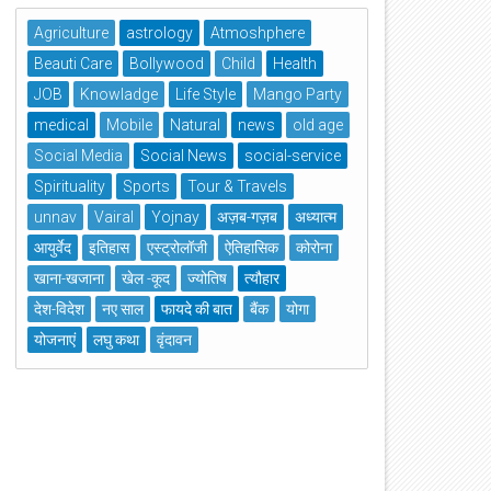
Agriculture
astrology
Atmoshphere
Beauti Care
Bollywood
Child
Health
JOB
Knowladge
Life Style
Mango Party
medical
Mobile
Natural
news
old age
Social Media
Social News
social-service
Spirituality
Sports
Tour & Travels
unnav
Vairal
Yojnay
अज़ब-गज़ब
अध्यात्म
आयुर्वेद
इतिहास
एस्ट्रोलॉजी
ऐतिहासिक
कोरोना
खाना-खजाना
खेल -कूद
ज्योतिष
त्यौहार
देश-विदेश
नए साल
फायदे की बात
बैंक
योगा
योजनाएं
लघु कथा
वृंदावन