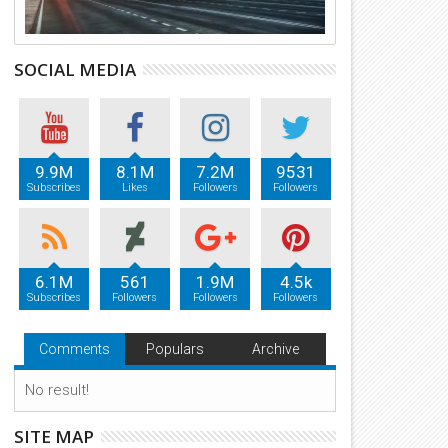
SOCIAL MEDIA
9.9M
8.1M
7.2M
9531
Subscribes
Likes
Followers
Followers
6.1M
561
1.9M
4.5k
Subscribes
Followers
Followers
Followers
Comments
Populars
Archive
No result!
SITE MAP