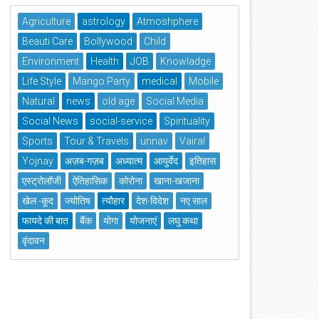
Agriculture
astrology
Atmoshphere
Beauti Care
Bollywood
Child
Environment
Health
JOB
Knowladge
Life Style
Mango Party
medical
Mobile
Natural
news
old age
Social Media
Social News
social-service
Spirituality
Sports
Tour & Travels
unnav
Vairal
Yojnay
अज़ब-गज़ब
अध्यात्म
आयुर्वेद
इतिहास
एस्ट्रोलॉजी
ऐतिहासिक
कोरोना
खाना-खजाना
खेल -कूद
ज्योतिष
त्यौहार
देश-विदेश
नए साल
फायदे की बात
बैंक
योगा
योजनाएं
लघु कथा
वृंदावन