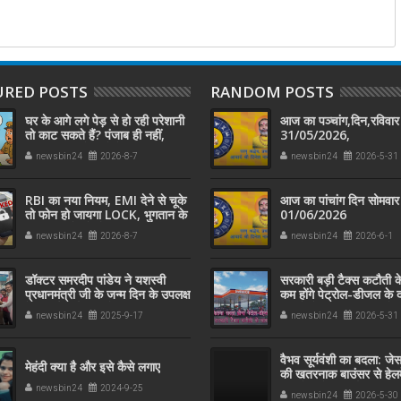
URED POSTS
RANDOM POSTS
घर के आगे लगे पेड़ से हो रही परेशानी
आज का पञ्चांग,दिन,रविवार 
तो काट सकते हैं? पंजाब ही नहीं,
31/05/2026,
दिल्‍ली-यूपी समेत पूरे देश का नियम
newsbin24
2026-8-7
newsbin24
2026-5-31
जान लें
RBI का नया नियम, EMI देने से चूके
आज का पांचांग दिन सोमवार
तो फोन हो जायगा LOCK, भुगतान के
01/06/2026
बाद इतनी देर में होगा अनलॉक
newsbin24
2026-8-7
newsbin24
2026-6-1
डॉक्टर समरदीप पांडेय ने यशस्वी
सरकारी बड़ी टैक्‍स कटौती के
प्रधानमंत्री जी के जन्म दिन के उपलक्ष
कम होंगे पेट्रोल-डीजल के 
में सफाई कर्मचारी को अंग वस्त्र
जानते हैं जनता पर क्‍या हो
newsbin24
2025-9-17
newsbin24
2026-5-31
पहनाकर मोदी जी के स्वच्छता अभियान
में सहयोग किया
वैभव सूर्यवंशी का बदला: जे
मेहंदी क्या है और इसे कैसे लगाए
की खतरनाक बाउंसर से हेल
लगी गेंद, वैभव सूर्यवंशी का 
newsbin24
2024-9-25
newsbin24
2026-5-30