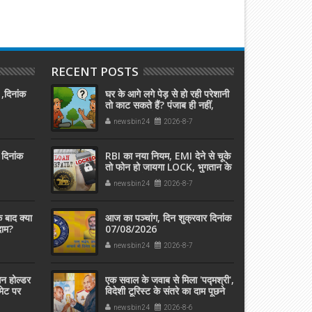
RECENT POSTS
,दिनांक
घर के आगे लगे पेड़ से हो रही परेशानी
तो काट सकते हैं? पंजाब ही नहीं,
दिल्‍ली-यूपी समेत पूरे देश का नियम
newsbin24
2026-8-7
जान लें
 दिनांक
RBI का नया नियम, EMI देने से चूके
तो फोन हो जायगा LOCK, भुगतान के
बाद इतनी देर में होगा अनलॉक
newsbin24
2026-8-7
 बाद क्‍या
आज का पञ्चांग, दिन शुक्रवार दिनांक
दाम?
07/08/2026
गा असर!
newsbin24
2026-8-7
सन होल्डर
एक सवाल के जवाब से मिला 'पद्मश्री',
मेट पर
विदेशी टूरिस्ट के संतरे का दाम पूछने
इगो हो गया
पर,अनपढ़ फलवाले को दिला दिया
newsbin24
2026-8-6