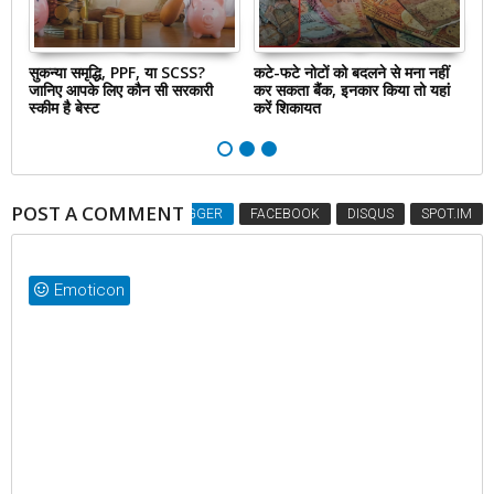
े
सुकन्या समृद्धि, PPF, या SCSS?
कटे-फटे नोटों को बदलने से मना नहीं
NP
े
जानिए आपके लिए कौन सी सरकारी
कर सकता बैंक, इनकार किया तो यहां
50
स्कीम है बेस्ट
करें शिकायत
कि
POST A COMMENT
BLOGGER
FACEBOOK
DISQUS
SPOT.IM
Emoticon