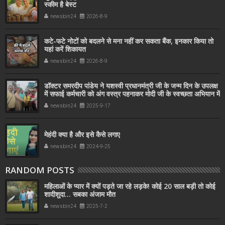
स्कीम है बेस्ट
newsbin24
2026-8-9
कटे-फटे नोटों को बदलने से मना नहीं कर सकता बैंक, इनकार किया तो
यहां करें शिकायत
newsbin24
2026-8-9
डॉक्टर समरदीप पांडेय ने यशस्वी प्रधानमंत्री जी के जन्म दिन के उपलक्ष
में सफाई कर्मचारी को अंग वस्त्र पहनाकर मोदी जी के स्वच्छता अभियान में
सहयोग किया
newsbin24
2025-9-17
मेहंदी क्या है और इसे कैसे लगाए
newsbin24
2024-9-25
RANDOM POSTS
महिलाओं के प्यार में क्यों पड़ते जा रहे लड़के! कोई 20 साल बड़ी तो कोई
शादीशुदा... सबका अंजाम मौत
newsbin24
2025-7-2