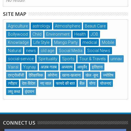
No result!
SITE MAP
Agriculture
astrology
Atmoshphere
Beauti Care
Bollywood
Child
Environment
Health
JOB
Knowladge
Life Style
Mango Party
medical
Mobile
Natural
news
old age
Social Media
Social News
social-service
Spirituality
Sports
Tour & Travels
unnav
Vairal
Yojnay
अज़ब-गज़ब
अध्यात्म
आयुर्वेद
इतिहास
एस्ट्रोलॉजी
ऐतिहासिक
कोरोना
खाना-खजाना
खेल -कूद
ज्योतिष
त्यौहार
देश-विदेश
नए साल
फायदे की बात
बैंक
योगा
योजनाएं
लघु कथा
वृंदावन
CONNECT US