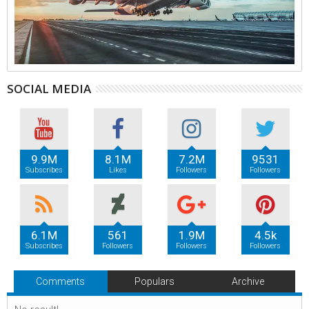
SOCIAL MEDIA
9.9M
8.1M
7.2M
9531
Subscribes
Likes
Followers
Followers
6.1M
561
1.9M
4.5k
Subscribes
Followers
Followers
Followers
Comments
Populars
Archive