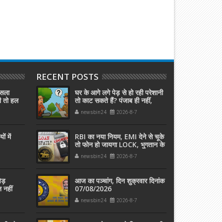
RECENT POSTS
ैसला
घर के आगे लगे पेड़ से हो रही परेशानी
दी तो हल
तो काट सकते हैं? पंजाब ही नहीं,
दिल्‍ली-यूपी समेत पूरे देश का नियम
newsbin24
2026-8-7
जान लें
ं में
RBI का नया नियम, EMI देने से चूके
तो फोन हो जायगा LOCK, भुगतान के
बाद इतनी देर में होगा अनलॉक
newsbin24
2026-8-7
पेड़
आज का पञ्चांग, दिन शुक्रवार दिनांक
 नहीं
07/08/2026
newsbin24
2026-8-7