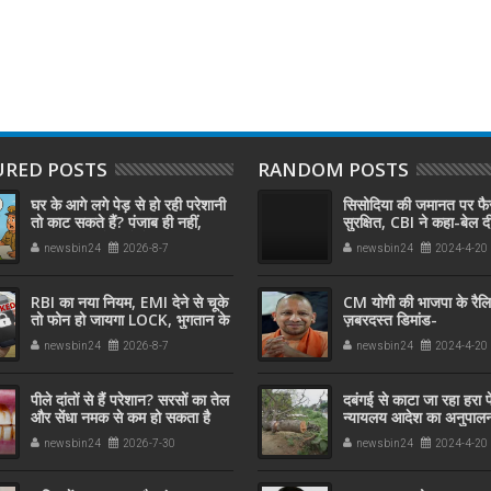
URED POSTS
RANDOM POSTS
घर के आगे लगे पेड़ से हो रही परेशानी
सिसोदिया की जमानत पर फ
तो काट सकते हैं? पंजाब ही नहीं,
सुरक्षित, CBI ने कहा-बेल 
दिल्‍ली-यूपी समेत पूरे देश का नियम
हो जाएगा इनका मकसद
newsbin24
2026-8-7
newsbin24
2024-4-20
जान लें
RBI का नया नियम, EMI देने से चूके
CM योगी की भाजपा के रैलियो
तो फोन हो जायगा LOCK, भुगतान के
ज़बरदस्त डिमांड-
बाद इतनी देर में होगा अनलॉक
newsbin24
2026-8-7
newsbin24
2024-4-20
पीले दांतों से हैं परेशान? सरसों का तेल
दबंगई से काटा जा रहा हरा 
और सेंधा नमक से कम हो सकता है
न्यायलय आदेश का अनुपालन
पीलापन,
करवा पा रही कुंडा पुलिस
newsbin24
2026-7-30
newsbin24
2024-4-20