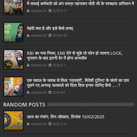
में सफाई कर्मचारी को अंग वस्त्र पहनाकर मोदी जी के स्वच्छता अभियान में
सहयोग किया
newsbin24
2025-9-17
मेहंदी क्या है और इसे कैसे लगाए
newsbin24
2024-9-25
RBI का नया नियम, EMI देने से चूके तो फोन हो जायगा LOCK,
भुगतान के बाद इतनी देर में होगा अनलॉक
newsbin24
2026-8-7
एक सवाल के जवाब से मिला 'पद्मश्री', विदेशी टूरिस्ट के संतरे का दाम
पूछने पर,अनपढ़ फलवाले को दिला दिया इनाम जानिए कैसे .....?
newsbin24
2026-8-6
RANDOM POSTS
आज का पंचांग, दिन-सोमवार, दिनांक 10/02/2025
newsbin24
2025-2-10