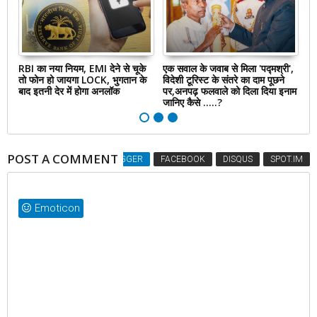
कब
RBI का नया नियम, EMI देने से चूके
एक सवाल के जवाब से मिला 'पद्मश्री',
को
में
तो फोन हो जायगा LOCK, भुगतान के
विदेशी टूरिस्ट के संतरे का दाम पूछने
का
बाद इतनी देर में होगा अनलॉक
पर,अनपढ़ फलवाले को दिला दिया इनाम
का
जानिए कैसे .....?
POST A COMMENT
BLOGGER
FACEBOOK
DISQUS
SPOT.IM
Emoticon