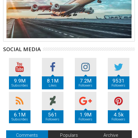
SOCIAL MEDIA
9.9M
8.1M
7.2M
9531
Subscribes
Likes
Followers
Followers
6.1M
561
1.9M
4.5k
Subscribes
Followers
Followers
Followers
Comments
Populars
Archive