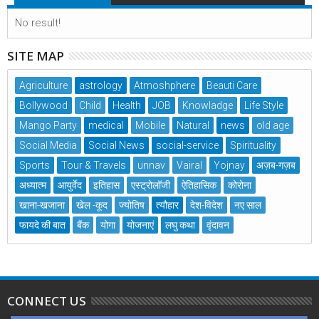
No result!
SITE MAP
Agriculture
astrology
Atmoshphere
Beauti Care
Bollywood
Child
Health
JOB
Knowladge
Life Style
Mango Party
medical
Mobile
Natural
news
old age
Social Media
Social News
social-service
Spirituality
Sports
Tour & Travels
unnav
Vairal
Yojnay
अज़ब-गज़ब
अध्यात्म
आयुर्वेद
इतिहास
एस्ट्रोलॉजी
ऐतिहासिक
कोरोना
खाना-खजाना
खेल -कूद
ज्योतिष
त्यौहार
देश-विदेश
नए साल
फायदे की बात
बैंक
योगा
योजनाएं
लघु कथा
वृंदावन
CONNECT US