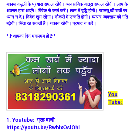
बकाया वसूली के प्रयास सफल रहेंगे। व्यावसायिक यात्रा सफल रहेगी। लाभ के
अवसर हाथ आएंगे। विवेक से कार्य करें। लाभ में वृद्धि होगी। फालतू की बातों पर
ध्यान न दें। निवेश शुभ रहेगा। नौकरी में उन्नति होगी। व्यापार-व्यवसाय की गति
बढ़ेगी। चिंता रह सकती है। थकान रहेगी। प्रमाद न करें।
*🚩आपका दिन मंगलमय हो🚩*
You
Tube:
1.
Youtube:
ग्रह वाणी
https://youtu.be/RwbixOslOhI