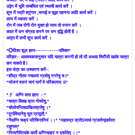
उद्वेग में भूमि सम्बंधित एवं स्थायी कार्य करें ।
शुभ में स्त्री श्रृंगार ,सगाई व चूड़ा पहनना आदि कार्य करें ।
लाभ में व्यापार करें ।
रोग में जब रोगी रोग मुक्त हो जाय तो स्नान करें ।
काल में धन संग्रह करने पर धन वृद्धि होती है ।
अमृत में सभी शुभ कार्य करें ।
*💮दिशा शूल ज्ञान-------------पश्चिम*
परिहार-: आवश्यकतानुसार यदि यात्रा करनी हो तो घी अथवा चिरौंजी खाके यात्रा
कर सकते है l
इस मंत्र का उच्चारण करें-:
*शीघ्र गौतम गच्छत्वं ग्रामेषु नगरेषु च l*
*भोजनं वसनं यानं मार्गं मे परिकल्पय: ll*
*🚩 अग्नि वास ज्ञान -:*
*यात्रा विवाह व्रत गोचरेषु,*
*चोलोपनिताद्यखिलव्रतेषु ।*
*दुर्गाविधानेषु सुत प्रसूतौ,*
*नैवाग्नि चक्रं परिचिन्तनियं ।।* *महारुद्र व्रतेSमायां ग्रसतेन्द्वर्कास्त
राहुणाम्*
*नित्यनैमित्यके कार्ये अग्निचक्रं न दर्शायेत् ।।*