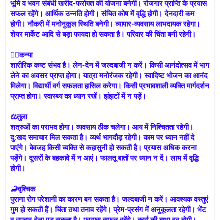
भूमि व भवन संबंधी खरीद-फरोख्त की योजना बनेगी। रोजगार प्राप्ति के प्रयास
सफल रहेंगे। आर्थिक उन्नति होगी। संचित कोष में वृद्धि होगी। देनदारी कम
होगी। नौकरी में मनोनुकूल स्थिति बनेगी। व्यापार-व्यवसाय लाभदायक रहेगा।
शेयर मार्केट आदि से बड़ा फायदा हो सकता है। परिवार की चिंता बनी रहेगी।
🙍‍♀️कन्या
शारीरिक कष्ट संभव है। लेन-देन में जल्दबाजी न करें। किसी आनंदोत्सव में भाग
लेने का अवसर प्राप्त होगा। यात्रा मनोरंजक रहेगी। स्वादिष्ट भोजन का आनंद
मिलेगा। विद्यार्थी वर्ग सफलता हासिल करेगा। किसी प्रभावशाली व्यक्ति मार्गदर्शन
प्राप्त होगा। स्वास्थ्य का ध्यान रखें। झंझटों में न पड़ें।
⚖️तुला
शत्रुओं का पराभव होगा। व्यवसाय ठीक चलेगा। आय में निश्चितता रहेगी।
दु:खद समाचार मिल सकता है। व्यर्थ भागदौड़ रहेगी। काम पर ध्यान नहीं दे
पाएंगे। बेवजह किसी व्यक्ति से कहासुनी हो सकती है। प्रयास अधिक करना
पड़ेंगे। दूसरों के बहकावे में न आएं। फालतू बातों पर ध्यान न दें। लाभ में वृद्धि
होगी।
🦂वृश्चिक
पुराना रोग परेशानी का कारण बन सकता है। जल्दबाजी न करें। आवश्यक वस्तुएं
गुम हो सकती हैं। चिंता तथा तनाव रहेंगे। प्रेम-प्रसंग में अनुकूलता रहेगी। भेंट
व उपहार देना पड़ सकता है। प्रयास सफल रहेंगे। कार्य की बाधा दूर होगी।