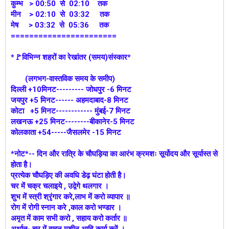
कुम्भ > 00:50 से 02:10 तक
मीन > 02:10 से 03:32 तक
मेष > 03:32 से 05:36 तक
=======================
*🚩विभिन्न शहरों का रेखांतर (समय)संस्कार*
(लगभग-वास्तविक समय के समीप)
दिल्ली +10मिनट--------- जोधपुर -6 मिनट
जयपुर +5 मिनट------ अहमदाबाद-8 मिनट
कोटा +5 मिनट------------ मुंबई-7 मिनट
लखनऊ +25 मिनट--------बीकानेर-5 मिनट
कोलकाता +54-----जैसलमेर -15 मिनट
*नोट*-- दिन और रात्रि के चौघड़िया का आरंभ क्रमशः सूर्योदय और सूर्यास्त से
होता है।
प्रत्येक चौघड़िए की अवधि डेढ़ घंटा होती है।
चर में चक्र चलाइये , उद्वेगे थलगार ।
शुभ में स्त्री श्रृंगार करे,लाभ में करो व्यापार ॥
रोग में रोगी स्नान करे ,काल करो भण्डार ।
अमृत में काम सभी करो , सहाय करो कर्तार ॥
अर्थात- चर में वाहन,मशीन आदि कार्य करें ।