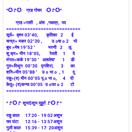
*💮🚩💮 ग्रह गोचर 💮🚩💮*
ग्रह =राशी , अंश ,नक्षत्र, पद
============================
सूर्य= वृषभ 03°40, कृतिका 2 ई
चन्द्र= मकर 02°30 , उ oषा o 2 भो
बुध =मेष 19°52 ' भरणी 2 लू
शु क्र= मीन 18°05, रेवती 1 दे
मंगल=कर्क 19°30 ' आश्लेषा' 1 डी
गुरु=मिथुन 00°30 मृगशिरा, 3 का
शनि=मीन 05°88 ' उ o भा o , 1 दू
राहू=(व) मीन 00°05 पू o भा o, 4 दी
केतु= (व)कन्या 00°05 उ oफा o 2 टो
============================
*🚩💮🚩 शुभा$शुभ मुहूर्त 🚩💮🚩*
राहू काल
17:20 - 19:02
अशुभ
यम घंटा
12:16 - 13:57
अशुभ
गुली काल
15:39 - 17: 20अशुभ