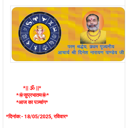
*|| 🕉️ ||*
*🌞सुप्रभातम🌞*
*आज का पञ्चांग*
*दिनांक:- 18/05/2025, रविवार*