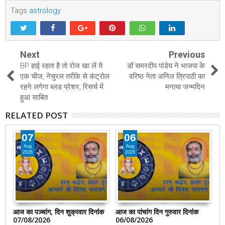
Tags
astrology
Next
Previous
BP हाई रहता है तो रोज खा लें ये
डॉ समरदीप पांडेय ने भाजपा के
एक चीज, नेचुरल तरीके से कंट्रोल
वरिष्ठ नेता अनिल त्रिपाठी का
रहने लगेगा ब्लड प्रेशर, रिसर्च में
मनाया जन्मदिन
हुआ साबित
RELATED POST
07
06
Aug
Aug
2026
2026
आज का पञ्चांग, दिन शुक्रवार दिनांक
आज का पांचांग दिन गुरुवार दिनांक
आज
07/08/2026
06/08/2026
0