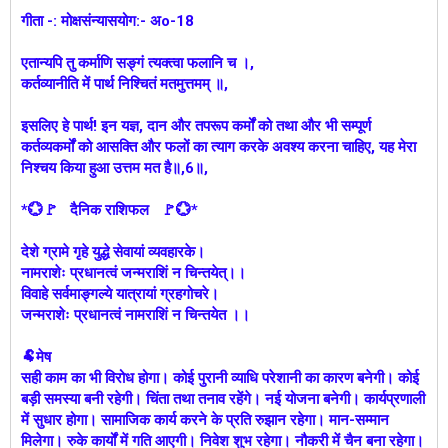
गीता -: मोक्षसंन्यासयोग:- अo-18
एतान्यपि तु कर्माणि सङ्‍गं त्यक्त्वा फलानि च ।,
कर्तव्यानीति में पार्थ निश्चितं मतमुत्तमम्‌ ॥,
इसलिए हे पार्थ! इन यज्ञ, दान और तपरूप कर्मों को तथा और भी सम्पूर्ण
कर्तव्यकर्मों को आसक्ति और फलों का त्याग करके अवश्य करना चाहिए, यह मेरा
निश्चय किया हुआ उत्तम मत है॥,6॥,
*💮🚩 दैनिक राशिफल 🚩💮*
देशे ग्रामे गृहे युद्धे सेवायां व्यवहारके।
नामराशेः प्रधानत्वं जन्मराशिं न चिन्तयेत्।।
विवाहे सर्वमाङ्गल्ये यात्रायां ग्रहगोचरे।
जन्मराशेः प्रधानत्वं नामराशिं न चिन्तयेत ।।
🐏मेष
सही काम का भी विरोध होगा। कोई पुरानी व्याधि परेशानी का कारण बनेगी। कोई
बड़ी समस्या बनी रहेगी। चिंता तथा तनाव रहेंगे। नई योजना बनेगी। कार्यप्रणाली
में सुधार होगा। सामाजिक कार्य करने के प्रति रुझान रहेगा। मान-सम्मान
मिलेगा। रुके कार्यों में गति आएगी। निवेश शुभ रहेगा। नौकरी में चैन बना रहेगा।