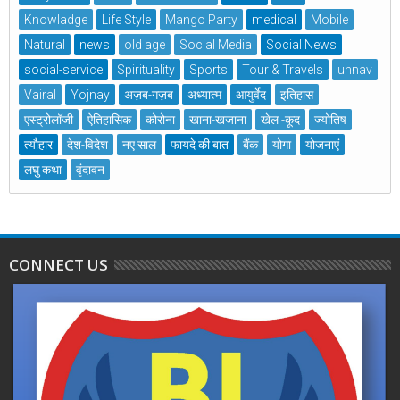
Knowladge
Life Style
Mango Party
medical
Mobile
Natural
news
old age
Social Media
Social News
social-service
Spirituality
Sports
Tour & Travels
unnav
Vairal
Yojnay
अज़ब-गज़ब
अध्यात्म
आयुर्वेद
इतिहास
एस्ट्रोलॉजी
ऐतिहासिक
कोरोना
खाना-खजाना
खेल -कूद
ज्योतिष
त्यौहार
देश-विदेश
नए साल
फायदे की बात
बैंक
योगा
योजनाएं
लघु कथा
वृंदावन
CONNECT US