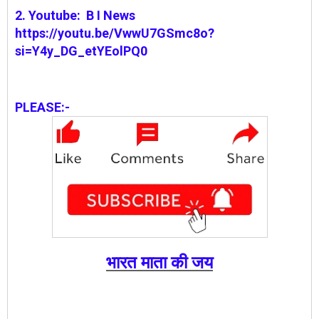
2. Youtube: B I News
https://youtu.be/VwwU7GSmc8o?
si=Y4y_DG_etYEolPQ0
PLEASE:-
भारत माता की जय