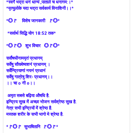
*स्वर्गे भद्रा धनं धान्यं ,पाताले च धनागम:।*
*मृत्युलोके यदा भद्रा सर्वकार्य विनाशिनी।।*
*💮🚩 विशेष जानकारी 🚩💮*
*सर्वार्थ सिद्धि योग 18:52 तक*
*💮🚩💮 शुभ विचार 💮🚩💮*
सर्वौषधीनाममृतं प्रधानम्
सर्वेषु सौख्येष्वशनं प्रधानम् ।
सर्वेन्द्रियाणां नयनं प्रधानं
सर्वेषु गात्रेषु शिरः प्रधानम्।।
।। चा o नी o।।
अमृत सबसे बढ़िया औषधि है.
इन्द्रिय सुख में अच्छा भोजन सर्वश्रेष्ठ सुख है.
नेत्र सभी इन्द्रियों में श्रेष्ठ है.
मस्तक शरीर के सभी भागो मे श्रेष्ठ है.
*🚩💮🚩 सुभाषितानि 🚩💮🚩*