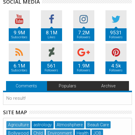
SOCIAL MEDIA
9.9M
8.1M
7.2M
9531
Subscribes
Likes
Followers
Followers
6.1M
561
1.9M
4.5k
Subscribes
Followers
Followers
Followers
Comments
Populars
Archive
No result!
SITE MAP
Agriculture
astrology
Atmoshphere
Beauti Care
Bollywood
Child
Environment
Health
JOB