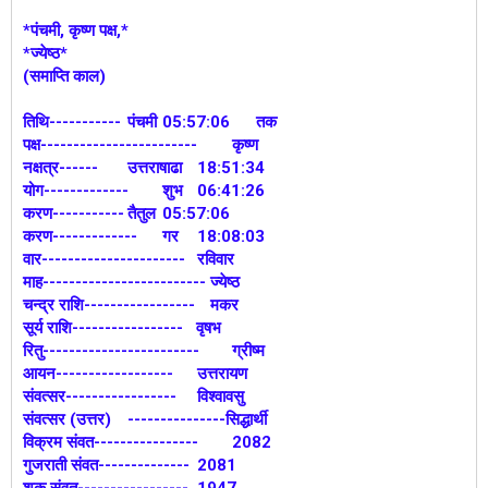
*पंचमी, कृष्ण पक्ष,*
*ज्येष्ठ*
(समाप्ति काल)
तिथि-----------
पंचमी
05:57:06 तक
पक्ष------------------------
कृष्ण
नक्षत्र------
उत्तराषाढा
18:51:34
योग-------------
शुभ
06:41:26
करण-----------
तैतुल
05:57:06
करण-------------
गर
18:08:03
वार----------------------
रविवार
माह------------------------- ज्येष्ठ
चन्द्र राशि-----------------
मकर
सूर्य राशि----------------- वृषभ
रितु------------------------
ग्रीष्म
आयन------------------
उत्तरायण
संवत्सर-----------------
विश्वावसु
संवत्सर (उत्तर)
---------------सिद्धार्थी
विक्रम संवत----------------
2082
गुजराती संवत--------------
2081
शक संवत-----------------
1947