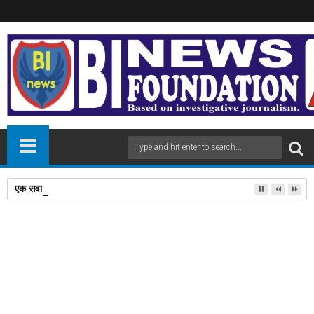
एक सवाल के जवाब से मिला 'पद्मश्री', विदेशी टूरिस्ट के संतरे का दाम पूछने पर,अनपढ़ 
18
May
2025
newsbin24
May 18, 2025
A
+
A
-
Print
Email