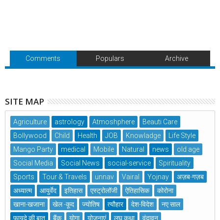
Comments
Populars
Archive
SITE MAP
Agriculture
astrology
Atmoshphere
Beauti Care
Bollywood
Child
Health
JOB
Knowladge
Life Style
Mango Party
medical
Mobile
Natural
news
old age
Social Media
Social News
social-service
Spirituality
Sports
Tour & Travels
unnav
Vairal
Yojnay
अज़ब-गज़ब
अध्यात्म
आयुर्वेद
इतिहास
एस्ट्रोलॉजी
ऐतिहासिक
कोरोना
खाना-खजाना
खेल -कूद
ज्योतिष
त्यौहार
देश-विदेश
नए साल
फायदे की बात
बैंक
योगा
योजनाएं
लघु कथा
वृंदावन