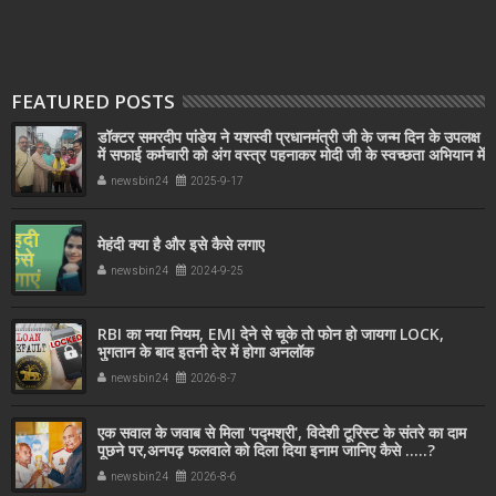
FEATURED POSTS
डॉक्टर समरदीप पांडेय ने यशस्वी प्रधानमंत्री जी के जन्म दिन के उपलक्ष
में सफाई कर्मचारी को अंग वस्त्र पहनाकर मोदी जी के स्वच्छता अभियान में
सहयोग किया
newsbin24
2025-9-17
मेहंदी क्या है और इसे कैसे लगाए
newsbin24
2024-9-25
RBI का नया नियम, EMI देने से चूके तो फोन हो जायगा LOCK,
भुगतान के बाद इतनी देर में होगा अनलॉक
newsbin24
2026-8-7
एक सवाल के जवाब से मिला 'पद्मश्री', विदेशी टूरिस्ट के संतरे का दाम
पूछने पर,अनपढ़ फलवाले को दिला दिया इनाम जानिए कैसे .....?
newsbin24
2026-8-6