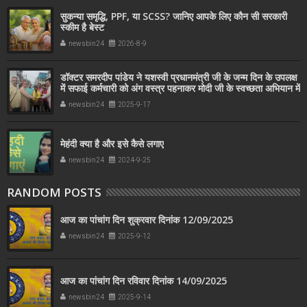
सुकन्या समृद्धि, PPF, या SCSS? जानिए आपके लिए कौन सी सरकारी
स्कीम है बेस्ट
newsbin24
2026-8-9
डॉक्टर समरदीप पांडेय ने यशस्वी प्रधानमंत्री जी के जन्म दिन के उपलक्ष
में सफाई कर्मचारी को अंग वस्त्र पहनाकर मोदी जी के स्वच्छता अभियान में
सहयोग किया
newsbin24
2025-9-17
मेहंदी क्या है और इसे कैसे लगाए
newsbin24
2024-9-25
RANDOM POSTS
आज का पांचांग दिन शुक्रवार दिनांक 12/09/2025
newsbin24
2025-9-12
आज का पांचांग दिन रविवार दिनांक 14/09/2025
newsbin24
2025-9-14