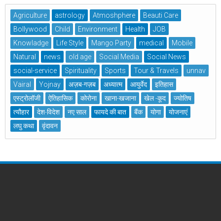
Agriculture
astrology
Atmoshphere
Beauti Care
Bollywood
Child
Environment
Health
JOB
Knowladge
Life Style
Mango Party
medical
Mobile
Natural
news
old age
Social Media
Social News
social-service
Spirituality
Sports
Tour & Travels
unnav
Vairal
Yojnay
अज़ब-गज़ब
अध्यात्म
आयुर्वेद
इतिहास
एस्ट्रोलॉजी
ऐतिहासिक
कोरोना
खाना-खजाना
खेल -कूद
ज्योतिष
त्यौहार
देश-विदेश
नए साल
फायदे की बात
बैंक
योगा
योजनाएं
लघु कथा
वृंदावन