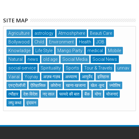
SITE MAP
Agriculture
astrology
Atmoshphere
Beauti Care
Bollywood
Child
Environment
Health
JOB
Knowladge
Life Style
Mango Party
medical
Mobile
Natural
news
old age
Social Media
Social News
social-service
Spirituality
Sports
Tour & Travels
unnav
Vairal
Yojnay
अज़ब-गज़ब
अध्यात्म
आयुर्वेद
इतिहास
एस्ट्रोलॉजी
ऐतिहासिक
कोरोना
खाना-खजाना
खेल -कूद
ज्योतिष
त्यौहार
देश-विदेश
नए साल
फायदे की बात
बैंक
योगा
योजनाएं
लघु कथा
वृंदावन