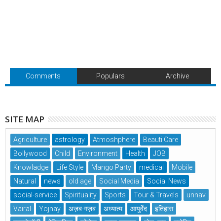
Comments
Populars
Archive
SITE MAP
Agriculture
astrology
Atmoshphere
Beauti Care
Bollywood
Child
Environment
Health
JOB
Knowladge
Life Style
Mango Party
medical
Mobile
Natural
news
old age
Social Media
Social News
social-service
Spirituality
Sports
Tour & Travels
unnav
Vairal
Yojnay
अज़ब-गज़ब
अध्यात्म
आयुर्वेद
इतिहास