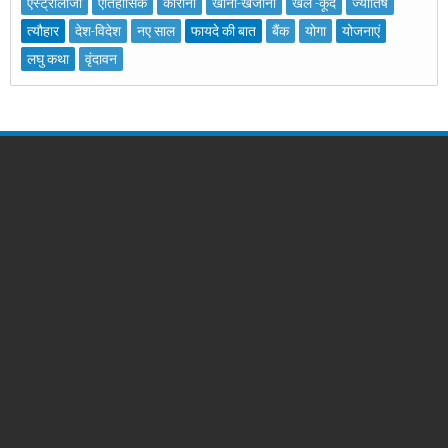
एस्ट्रोलॉजी
ऐतिहासिक
कोरोना
खाना-खजाना
खेल -कूद
ज्योतिष
त्यौहार
देश-विदेश
नए साल
फायदे की बात
बैंक
योगा
योजनाएं
लघु कथा
वृंदावन