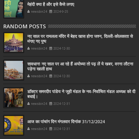
मेहंदी क्या है और इसे कैसे लगाए
newsbin24
2024-9-25
RANDOM POSTS
नए साल पर रामलला मंदिर में बेहद खास होगा जश्न, दिल्ली-कोलकाता से
मंगाए गए पुष्प
newsbin24
2024-12-30
सावधान! नए साल पर आ रहे हैं अयोध्या तो पढ़ लें ये खबर, वरना लौटना
पड़ेगा खाली हाथ
newsbin24
2024-12-30
डॉक्टर समरदीप पांडेय ने जूही मंडल के नव-निर्वाचित मंडल अध्यक्ष को दी
बधाई।
newsbin24
2024-12-31
आज का पांचांग दिन मंगलवार दिनांक 31/12/2024
newsbin24
2024-12-31