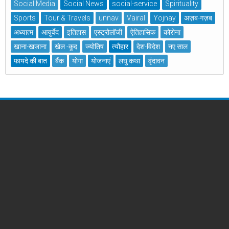
Social Media
Social News
social-service
Spirituality
Sports
Tour & Travels
unnav
Vairal
Yojnay
अज़ब-गज़ब
अध्यात्म
आयुर्वेद
इतिहास
एस्ट्रोलॉजी
ऐतिहासिक
कोरोना
खाना-खजाना
खेल -कूद
ज्योतिष
त्यौहार
देश-विदेश
नए साल
फायदे की बात
बैंक
योगा
योजनाएं
लघु कथा
वृंदावन