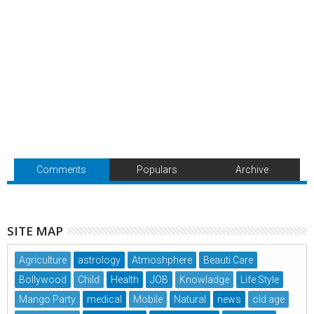
Comments
Populars
Archive
SITE MAP
Agriculture
astrology
Atmoshphere
Beauti Care
Bollywood
Child
Health
JOB
Knowladge
Life Style
Mango Party
medical
Mobile
Natural
news
old age