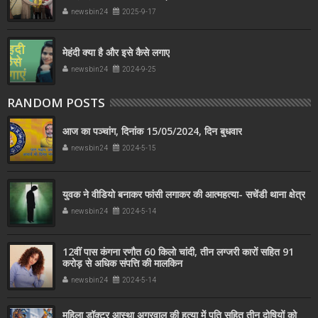
सहयोग किया
newsbin24
2025-9-17
मेहंदी क्या है और इसे कैसे लगाए
newsbin24
2024-9-25
RANDOM POSTS
आज का पञ्चांग, दिनांक 15/05/2024, दिन बुधवार
newsbin24
2024-5-15
युवक ने वीडियो बनाकर फांसी लगाकर की आत्महत्या- सचेंडी थाना क्षेत्र
newsbin24
2024-5-14
12वीं पास कंगना रणाैत 60 किलो चांदी, तीन लग्जरी कारों सहित 91
करोड़ से अधिक संपत्ति की मालकिन
newsbin24
2024-5-14
महिला डॉक्टर आस्था अग्रवाल की हत्या में पति सहित तीन दोषियों को