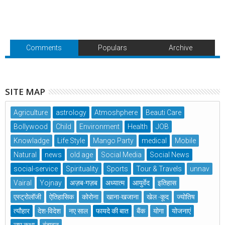
Comments
Populars
Archive
SITE MAP
Agriculture
astrology
Atmoshphere
Beauti Care
Bollywood
Child
Environment
Health
JOB
Knowladge
Life Style
Mango Party
medical
Mobile
Natural
news
old age
Social Media
Social News
social-service
Spirituality
Sports
Tour & Travels
unnav
Vairal
Yojnay
अज़ब-गज़ब
अध्यात्म
आयुर्वेद
इतिहास
एस्ट्रोलॉजी
ऐतिहासिक
कोरोना
खाना-खजाना
खेल -कूद
ज्योतिष
त्यौहार
देश-विदेश
नए साल
फायदे की बात
बैंक
योगा
योजनाएं