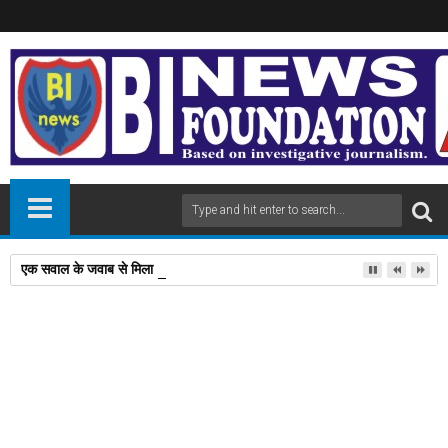
एक सवाल के जवाब से मिला 'पद्मश्री', विदेशी टूरिस्ट के संतरे का दाम पूछने पर,अनपढ़ 
18
May
2024
newsbin24
May 18, 2024
A
+
A
-
Print
Email