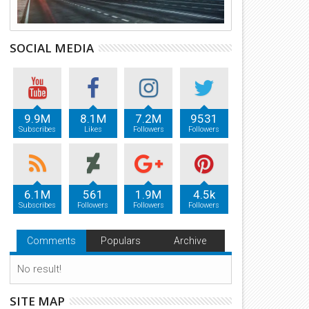
SOCIAL MEDIA
9.9M
8.1M
7.2M
9531
Subscribes
Likes
Followers
Followers
6.1M
561
1.9M
4.5k
Subscribes
Followers
Followers
Followers
Comments
Populars
Archive
No result!
SITE MAP