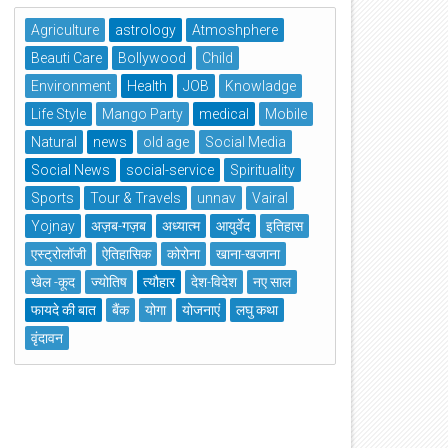
Agriculture
astrology
Atmoshphere
Beauti Care
Bollywood
Child
Environment
Health
JOB
Knowladge
Life Style
Mango Party
medical
Mobile
Natural
news
old age
Social Media
Social News
social-service
Spirituality
Sports
Tour & Travels
unnav
Vairal
Yojnay
अज़ब-गज़ब
अध्यात्म
आयुर्वेद
इतिहास
एस्ट्रोलॉजी
ऐतिहासिक
कोरोना
खाना-खजाना
खेल -कूद
ज्योतिष
त्यौहार
देश-विदेश
नए साल
फायदे की बात
बैंक
योगा
योजनाएं
लघु कथा
वृंदावन