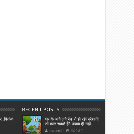
RECENT POSTS
र ,दिनांक
घर के आगे लगे पेड़ से हो रही परेशानी
तो काट सकते हैं? पंजाब ही नहीं,
दिल्‍ली-यूपी समेत पूरे देश का नियम
newsbin24
2026-8-7
जान लें