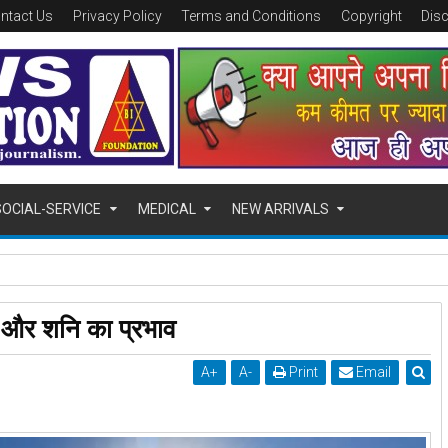
ntact Us
Privacy Policy
Terms and Conditions
Copyright
Dis
SOCIAL-SERVICE
MEDICAL
NEW ARRIVALS
ोन हो जायगा LOCK, भुगतान के बाद इतनी देर में होगा अनलॉक
रमा और शनि का प्रभाव
A
+
A
-
Print
Email