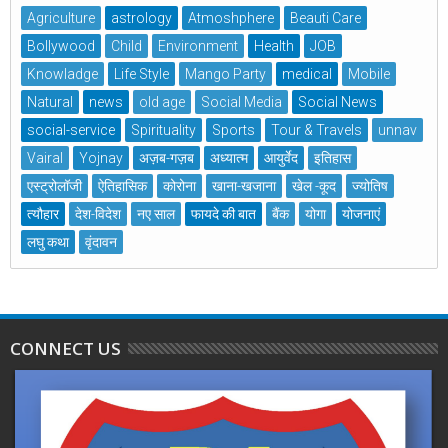
Agriculture
astrology
Atmoshphere
Beauti Care
Bollywood
Child
Environment
Health
JOB
Knowladge
Life Style
Mango Party
medical
Mobile
Natural
news
old age
Social Media
Social News
social-service
Spirituality
Sports
Tour & Travels
unnav
Vairal
Yojnay
अज़ब-गज़ब
अध्यात्म
आयुर्वेद
इतिहास
एस्ट्रोलॉजी
ऐतिहासिक
कोरोना
खाना-खजाना
खेल -कूद
ज्योतिष
त्यौहार
देश-विदेश
नए साल
फायदे की बात
बैंक
योगा
योजनाएं
लघु कथा
वृंदावन
CONNECT US