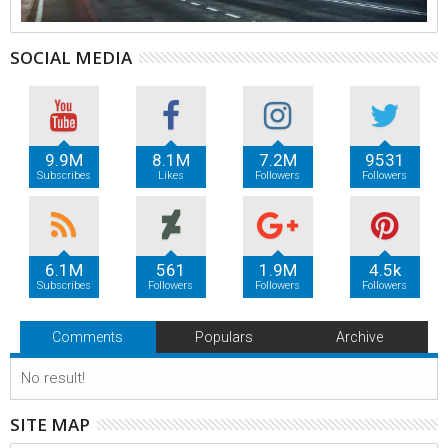
SOCIAL MEDIA
9.9M
8.1M
7.2M
9531
Subscribes
Likes
Followers
Followers
6.1M
561
1.9M
4.5k
Subscribes
Followers
Followers
Followers
Comments
Populars
Archive
No result!
SITE MAP