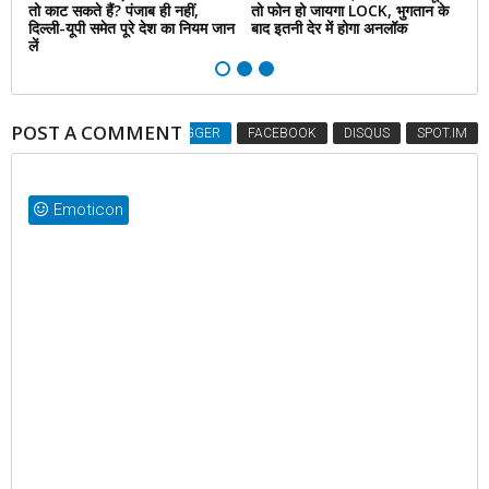
तो काट सकते हैं? पंजाब ही नहीं,
तो फोन हो जायगा LOCK, भुगतान के
वि
नें
दिल्‍ली-यूपी समेत पूरे देश का नियम जान
बाद इतनी देर में होगा अनलॉक
पर
लें
जा
POST A COMMENT
BLOGGER
FACEBOOK
DISQUS
SPOT.IM
Emoticon