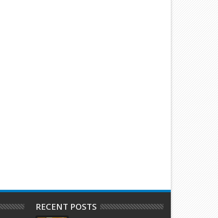
RECENT POSTS