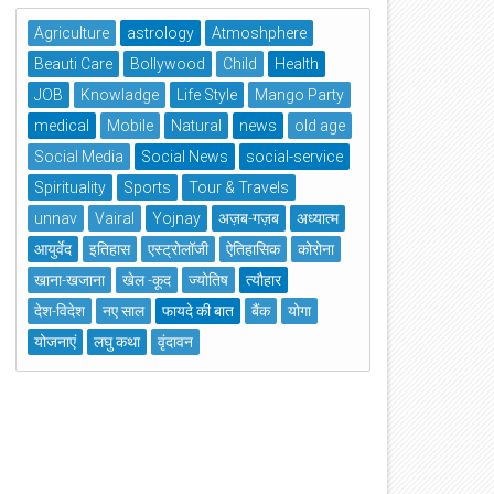
Agriculture
astrology
Atmoshphere
Beauti Care
Bollywood
Child
Health
JOB
Knowladge
Life Style
Mango Party
medical
Mobile
Natural
news
old age
Social Media
Social News
social-service
Spirituality
Sports
Tour & Travels
unnav
Vairal
Yojnay
अज़ब-गज़ब
अध्यात्म
आयुर्वेद
इतिहास
एस्ट्रोलॉजी
ऐतिहासिक
कोरोना
खाना-खजाना
खेल -कूद
ज्योतिष
त्यौहार
देश-विदेश
नए साल
फायदे की बात
बैंक
योगा
योजनाएं
लघु कथा
वृंदावन