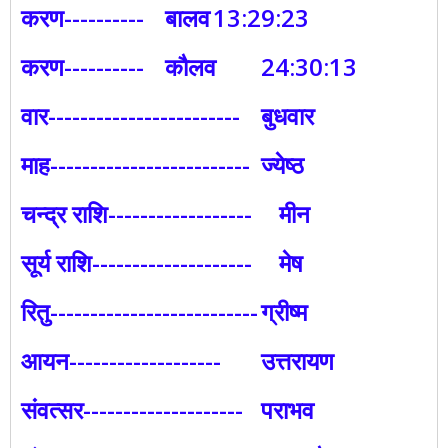
करण----------
बालव
13:29:23
करण----------
कौलव
24:30:13
वार------------------------
बुधवार
माह-------------------------
ज्येष्ठ
चन्द्र राशि------------------
मीन
सूर्य राशि--------------------
मेष
रितु--------------------------
ग्रीष्म
आयन-------------------
उत्तरायण
संवत्सर--------------------
पराभव