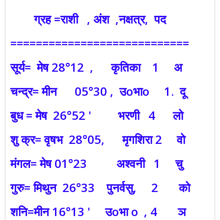
ग्रह =राशी , अंश ,नक्षत्र, पद
============================
सूर्य= मेष 28°12 , कृतिका 1 अ
चन्द्र= मीन 05°30 , उoभाo 1. दू
बुध = मेष 26°52 ' भरणी 4 लो
शु क्र= वृषभ 28°05, मृगशिरा 2 वो
मंगल= मेष 01°23 अश्वनी 1 चु
गुरु= मिथुन 26°33 पुनर्वसु, 2 को
शनि=मीन 16°13 ' उoभा o , 4 ञ