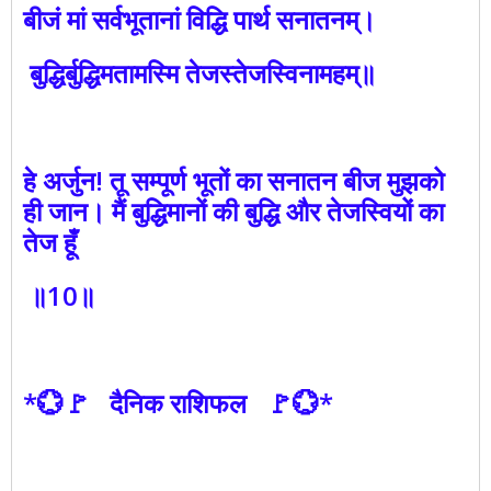
बीजं मां सर्वभूतानां विद्धि पार्थ सनातनम्‌।
बुद्धिर्बुद्धिमतामस्मि तेजस्तेजस्विनामहम्‌॥
हे अर्जुन! तू सम्पूर्ण भूतों का सनातन बीज मुझको
ही जान। मैं बुद्धिमानों की बुद्धि और तेजस्वियों का
तेज हूँ
॥10॥
*💮🚩 दैनिक राशिफल 🚩💮*