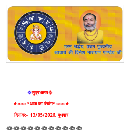
🌞
सुप्रभातम🌞
⚜️««« *आज का पंचांग* »»»⚜️
दिनांक:- 13
/05/2026
, बुधवार
🌹🌹🌹🌹🌹🌹🌹🌹🌹🌹🌹