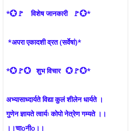
*💮🚩 विशेष जानकारी 🚩💮*
*अपरा एकादशी व्रत (सर्वेषां)*
*💮🚩💮 शुभ विचार 💮🚩💮*
अभ्यासाध्दार्यते विद्या कुलं शीलेन धार्यते ।
गुणेन ज्ञायते त्वार्यः कोपो नेत्रेण गम्यते ।।
।।चाoनीo।।