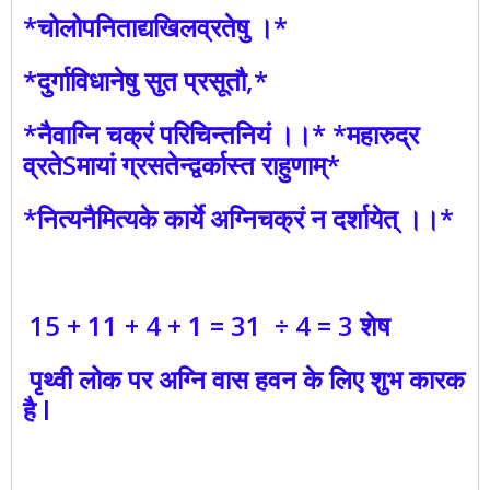
*चोलोपनिताद्यखिलव्रतेषु ।*
*दुर्गाविधानेषु सुत प्रसूतौ,*
*नैवाग्नि चक्रं परिचिन्तनियं ।।* *महारुद्र
व्रतेSमायां ग्रसतेन्द्वर्कास्त राहुणाम्*
*नित्यनैमित्यके कार्ये अग्निचक्रं न दर्शायेत् ।।*
15 + 11 + 4 + 1 = 31 ÷ 4 = 3 शेष
पृथ्वी लोक पर अग्नि वास हवन के लिए शुभ कारक
है l