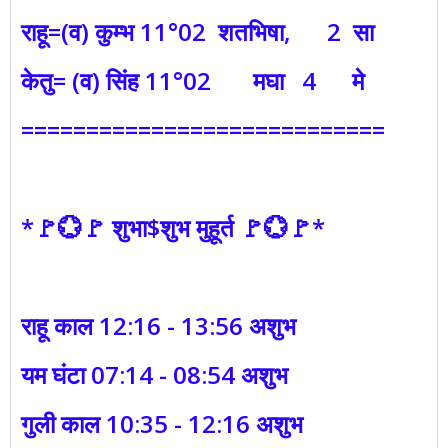
राहू=(व) कुम्भ 11°02 शतभिषा, 2 सा
केतु= (व) सिंह 11°02 मघा 4 मे
============================
*🚩💮🚩 शुभा$शुभ मुहूर्त 🚩💮🚩*
राहू काल 12:16 - 13:56 अशुभ
यम घंटा 07:14 - 08:54 अशुभ
गुली काल 10:35 - 12:16 अशुभ