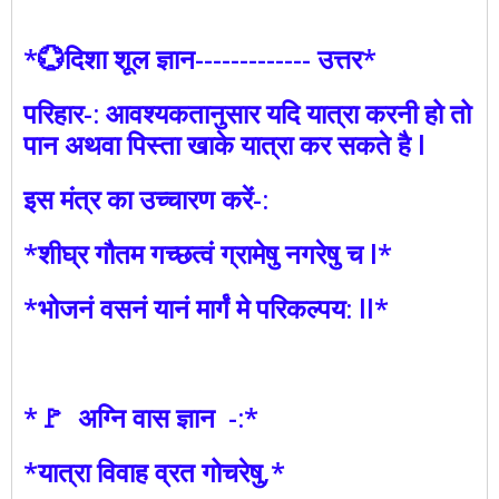
*💮दिशा शूल ज्ञान------------- उत्तर*
परिहार-: आवश्यकतानुसार यदि यात्रा करनी हो तो
पान अथवा पिस्ता खाके यात्रा कर सकते है l
इस मंत्र का उच्चारण करें-:
*शीघ्र गौतम गच्छत्वं ग्रामेषु नगरेषु च l*
*भोजनं वसनं यानं मार्गं मे परिकल्पय: ll*
*🚩 अग्नि वास ज्ञान -:*
*यात्रा विवाह व्रत गोचरेषु,*