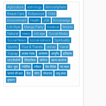
Agriculture
astrology
Atmoshphere
Beauti Care
Bollywood
Child
Environment
Health
JOB
Knowladge
Life Style
Mango Party
medical
Mobile
Natural
news
old age
Social Media
Social News
social-service
Spirituality
Sports
Tour & Travels
unnav
Vairal
Yojnay
अज़ब-गज़ब
अध्यात्म
आयुर्वेद
इतिहास
एस्ट्रोलॉजी
ऐतिहासिक
कोरोना
खाना-खजाना
खेल -कूद
ज्योतिष
त्यौहार
देश-विदेश
नए साल
फायदे की बात
बैंक
योगा
योजनाएं
लघु कथा
वृंदावन