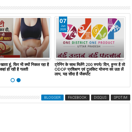
07
Jun
2026
 खाता हूं, फिर भी क्यों निकल रहा है
ट्रेन‍िंग के साथ म‍िलेंगे 200 रुपये/ दिन, हुनर है तो
अ
कहां हो रही है गलती
ODOP प्रशिक्षण एवं टूलकिट योजना का उठा लें
य
लाभ, यह सौदा है जैकपॉट
BLOGGER
FACEBOOK
DISQUS
SPOT.IM