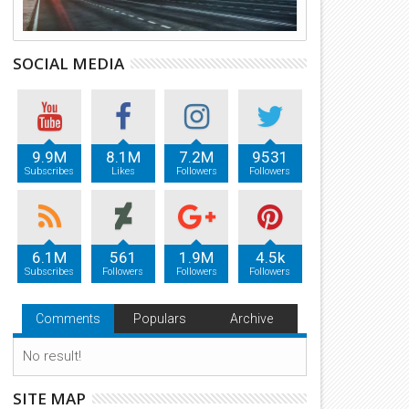
SOCIAL MEDIA
9.9M
8.1M
7.2M
9531
Subscribes
Likes
Followers
Followers
6.1M
561
1.9M
4.5k
Subscribes
Followers
Followers
Followers
Comments
Populars
Archive
No result!
SITE MAP