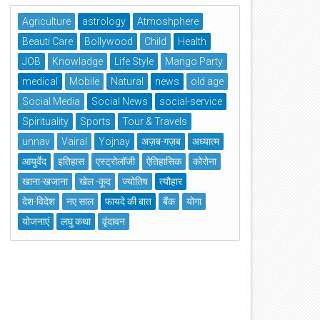
Agriculture
astrology
Atmoshphere
Beauti Care
Bollywood
Child
Health
JOB
Knowladge
Life Style
Mango Party
medical
Mobile
Natural
news
old age
Social Media
Social News
social-service
Spirituality
Sports
Tour & Travels
unnav
Vairal
Yojnay
अज़ब-गज़ब
अध्यात्म
आयुर्वेद
इतिहास
एस्ट्रोलॉजी
ऐतिहासिक
कोरोना
खाना-खजाना
खेल -कूद
ज्योतिष
त्यौहार
देश-विदेश
नए साल
फायदे की बात
बैंक
योगा
योजनाएं
लघु कथा
वृंदावन