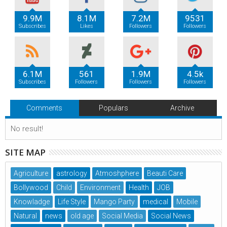
9.9M
8.1M
7.2M
9531
Subscribes
Likes
Followers
Followers
6.1M
561
1.9M
4.5k
Subscribes
Followers
Followers
Followers
Comments
Populars
Archive
No result!
SITE MAP
Agriculture
astrology
Atmoshphere
Beauti Care
Bollywood
Child
Environment
Health
JOB
Knowladge
Life Style
Mango Party
medical
Mobile
Natural
news
old age
Social Media
Social News