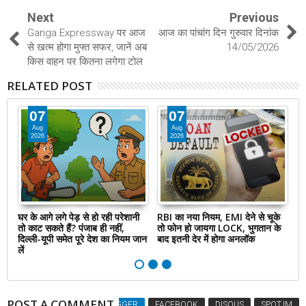
Next
Previous
Ganga Expressway पर आज
आज का पांचांग दिन गुरुवार दिनांक
से खत्म होगा मुफ्त सफर, जानें अब
14/05/2026
किस वाहन पर कितना लगेगा टोल
RELATED POST
07
07
Aug
Aug
2026
2026
या
घर के आगे लगे पेड़ से हो रही परेशानी
RBI का नया नियम, EMI देने से चूके
एक
तो काट सकते हैं? पंजाब ही नहीं,
तो फोन हो जायगा LOCK, भुगतान के
वि
नें
दिल्‍ली-यूपी समेत पूरे देश का नियम जान
बाद इतनी देर में होगा अनलॉक
पर
लें
जा
POST A COMMENT
BLOGGER
FACEBOOK
DISQUS
SPOT.IM