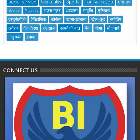
social-service
Spirituality
Sports
Tour & Travels
unnav
Vairal
Yojnay
अज़ब-गज़ब
अध्यात्म
आयुर्वेद
इतिहास
एस्ट्रोलॉजी
ऐतिहासिक
कोरोना
खाना-खजाना
खेल -कूद
ज्योतिष
त्यौहार
देश-विदेश
नए साल
फायदे की बात
बैंक
योगा
योजनाएं
लघु कथा
वृंदावन
CONNECT US