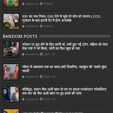
newsbin24
2026-8-7
RBI का नया नियम, EMI देने से चूके तो फोन हो जायगा LOCK,
भुगतान के बाद इतनी देर में होगा अनलॉक
newsbin24
2026-8-7
RANDOM POSTS
स्टेशन पर दूध लेने के लिए उतरी मां, तभी छूट गई ट्रेन, महिला को रोता
देख गार्ड ने जो किया, लोगों का दिल खुश हो गया
newsbin24
2025-1-16
ग्लैमर से आध्यात्म तक का सफर,हर्षा रिछारिया, महाकुंभ की 'सबसे सुंदर
साध्वी'
newsbin24
2025-1-16
बॉलीवुड, एक्टर सैफ अली खान के घर पर हमला एनकांउटर स्पेशलिस्ट
दया कर रहे सैफ अली खान पर हुए हमले की जांच
newsbin24
2025-1-16