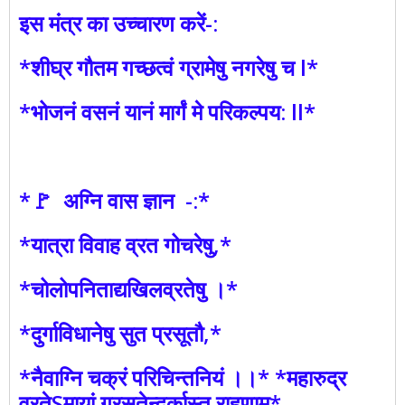
इस मंत्र का उच्चारण करें-:
*शीघ्र गौतम गच्छत्वं ग्रामेषु नगरेषु च l*
*भोजनं वसनं यानं मार्गं मे परिकल्पय: ll*
*🚩 अग्नि वास ज्ञान -:*
*यात्रा विवाह व्रत गोचरेषु,*
*चोलोपनिताद्यखिलव्रतेषु ।*
*दुर्गाविधानेषु सुत प्रसूतौ,*
*नैवाग्नि चक्रं परिचिन्तनियं ।।* *महारुद्र
व्रतेSमायां ग्रसतेन्द्वर्कास्त राहुणाम्*