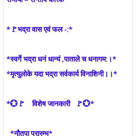
*🚩भद्रा वास एवं फल -:*
*स्वर्गे भद्रा धनं धान्यं ,पाताले च धनागम:।*
*मृत्युलोके यदा भद्रा सर्वकार्य विनाशिनी।।*
*💮🚩 विशेष जानकारी 🚩💮*
*नौतपा प्रारम्भ*