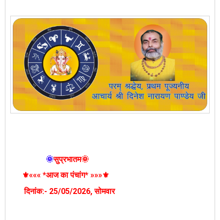
🌞
सुप्रभातम🌞
⚜️««« *आज का पंचांग* »»»⚜️
दिनांक:- 25
/05/2026
, सोमवार