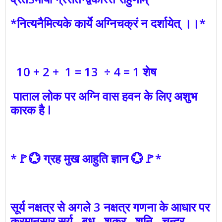
*नित्यनैमित्यके कार्ये अग्निचक्रं न दर्शायेत् ।।*
10 + 2 + 1 = 13 ÷ 4 = 1 शेष
पाताल लोक पर अग्नि वास हवन के लिए अशुभ
कारक है l
*🚩💮 ग्रह मुख आहुति ज्ञान 💮🚩*
सूर्य नक्षत्र से अगले 3 नक्षत्र गणना के आधार पर
क्रमानुसार सूर्य , बुध , शुक्र , शनि , चन्द्र ,