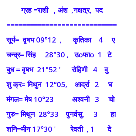
ग्रह =राशी , अंश ,नक्षत्र, पद
============================
सूर्य= वृषभ 09°12 , कृतिका 4 ए
चन्द्र= सिंह 28°30 , उoफाo 1 टे
बुध = वृषभ 21°52 ' रोहिणी 4 वु
शु क्र= मिथुन 12°05, आर्द्रा 2 घ
मंगल= मेष 10°23 अश्वनी 3 चो
गुरु= मिथुन 28°33 पुनर्वसु, 3 हा
शनि=मीन 17°30 ' रेवती , 1 दे