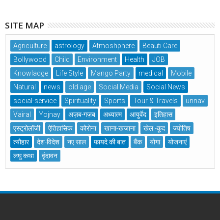
SITE MAP
Agriculture
astrology
Atmoshphere
Beauti Care
Bollywood
Child
Environment
Health
JOB
Knowladge
Life Style
Mango Party
medical
Mobile
Natural
news
old age
Social Media
Social News
social-service
Spirituality
Sports
Tour & Travels
unnav
Vairal
Yojnay
अज़ब-गज़ब
अध्यात्म
आयुर्वेद
इतिहास
एस्ट्रोलॉजी
ऐतिहासिक
कोरोना
खाना-खजाना
खेल -कूद
ज्योतिष
त्यौहार
देश-विदेश
नए साल
फायदे की बात
बैंक
योगा
योजनाएं
लघु कथा
वृंदावन