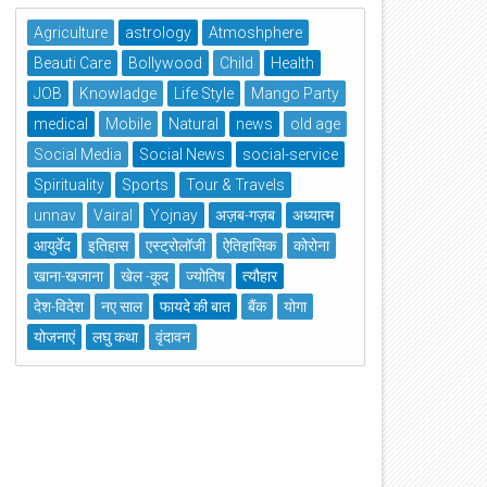
Agriculture
astrology
Atmoshphere
Beauti Care
Bollywood
Child
Health
JOB
Knowladge
Life Style
Mango Party
medical
Mobile
Natural
news
old age
Social Media
Social News
social-service
Spirituality
Sports
Tour & Travels
unnav
Vairal
Yojnay
अज़ब-गज़ब
अध्यात्म
आयुर्वेद
इतिहास
एस्ट्रोलॉजी
ऐतिहासिक
कोरोना
खाना-खजाना
खेल -कूद
ज्योतिष
त्यौहार
देश-विदेश
नए साल
फायदे की बात
बैंक
योगा
योजनाएं
लघु कथा
वृंदावन