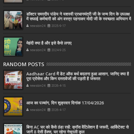
डॉक्टर समरदीप पांडेय ने यशस्वी प्रधानमंत्री जी के जन्म दिन के उपलक्ष
में सफाई कर्मचारी को अंग वस्त्र पहनाकर मोदी जी के स्वच्छता अभियान में
सहयोग किया
newsbin24
2025-9-17
मेहंदी क्या है और इसे कैसे लगाए
newsbin24
2024-9-25
RANDOM POSTS
Aadhaar Card में डेट ऑफ बर्थ बदलना हुआ आसान, जानिए क्या है
पूरा प्रोसेस और किन दस्तावेजों की पड़ती है जरूरत
newsbin24
2026-4-15
आज का पञ्चांग, दिन शुक्रवार दिनांक 17/04/2026
newsbin24
2026-4-17
बिना AC घर को कैसे ठंडा रखें: क्रॉस वेंटिलेशन है जरूरी, आर्किटेक्ट से
जानें 8 देसी हैक्स, घर रहेगा नेचुरली कूल