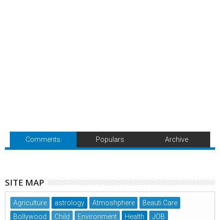
Comments
Populars
Archive
SITE MAP
Agriculture
astrology
Atmoshphere
Beauti Care
Bollywood
Child
Environment
Health
JOB