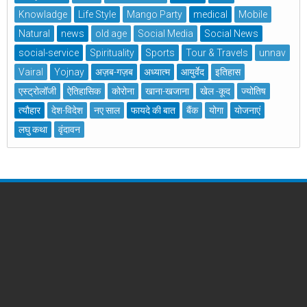
Knowladge
Life Style
Mango Party
medical
Mobile
Natural
news
old age
Social Media
Social News
social-service
Spirituality
Sports
Tour & Travels
unnav
Vairal
Yojnay
अज़ब-गज़ब
अध्यात्म
आयुर्वेद
इतिहास
एस्ट्रोलॉजी
ऐतिहासिक
कोरोना
खाना-खजाना
खेल -कूद
ज्योतिष
त्यौहार
देश-विदेश
नए साल
फायदे की बात
बैंक
योगा
योजनाएं
लघु कथा
वृंदावन