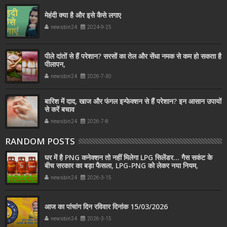
मेहंदी क्या है और इसे कैसे लगाए
newsbin24
2024-9-25
पीले दांतों से हैं परेशान? सरसों का तेल और सेंधा नमक से कम हो सकता है
पीलापन,
newsbin24
2026-7-30
बारिश में दाद, खाज और फंगल इन्फेक्शन से हैं परेशान? इन आसान उपायों
से करें बचाव
newsbin24
2026-7-8
RANDOM POSTS
घर में है PNG कनेक्शन तो नहीं मिलेगा LPG सिलेंडर... गैस सकंट के
बीच सरकार का बड़ा फैसला, LPG-PNG को लेकर नया नियम,
newsbin24
2026-3-15
आज का पांचांग दिन रविवार दिनांक 15/03/2026
newsbin24
2026-3-15