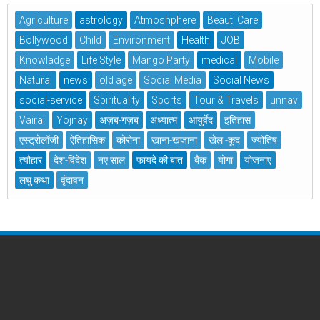
Agriculture
astrology
Atmoshphere
Beauti Care
Bollywood
Child
Environment
Health
JOB
Knowladge
Life Style
Mango Party
medical
Mobile
Natural
news
old age
Social Media
Social News
social-service
Spirituality
Sports
Tour & Travels
unnav
Vairal
Yojnay
अज़ब-गज़ब
अध्यात्म
आयुर्वेद
इतिहास
एस्ट्रोलॉजी
ऐतिहासिक
कोरोना
खाना-खजाना
खेल -कूद
ज्योतिष
त्यौहार
देश-विदेश
नए साल
फायदे की बात
बैंक
योगा
योजनाएं
लघु कथा
वृंदावन