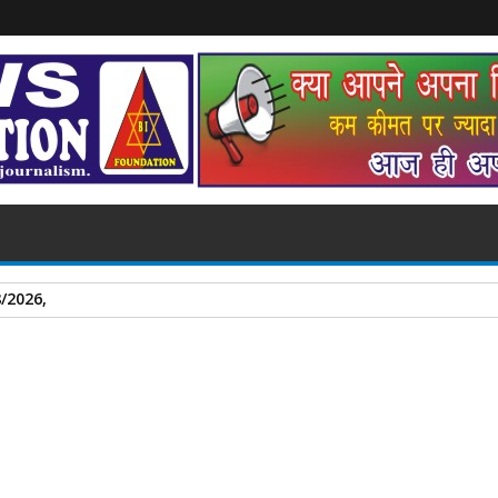
08/2026,
A
+
A
-
Print
Email