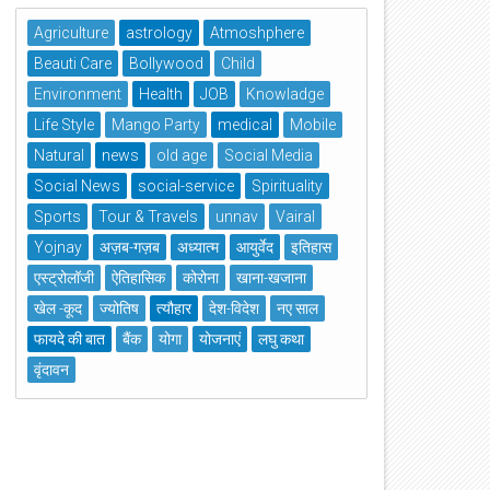
Agriculture
astrology
Atmoshphere
Beauti Care
Bollywood
Child
Environment
Health
JOB
Knowladge
Life Style
Mango Party
medical
Mobile
Natural
news
old age
Social Media
Social News
social-service
Spirituality
Sports
Tour & Travels
unnav
Vairal
Yojnay
अज़ब-गज़ब
अध्यात्म
आयुर्वेद
इतिहास
एस्ट्रोलॉजी
ऐतिहासिक
कोरोना
खाना-खजाना
खेल -कूद
ज्योतिष
त्यौहार
देश-विदेश
नए साल
फायदे की बात
बैंक
योगा
योजनाएं
लघु कथा
वृंदावन