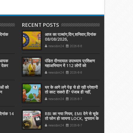
RECENT POSTS
दिनांक
आज का पञ्चांग,दिन,शनिवार,दिनांक
08/08/2026,
newsbin24
2026-8-8
विधायक
पंडित दीनदयाल उपाध्याय प्रशिक्षण
ज देकर
महाअभियान में 112 लोगों को
प्रशिक्षण दिलाने पर डॉ. समरदीप
newsbin24
2026-8-8
पांडेय सम्मानित
ओं को
घर के आगे लगे पेड़ से हो रही परेशानी
ोन
तो काट सकते हैं? पंजाब ही नहीं,
दिल्‍ली-यूपी समेत पूरे देश का नियम
newsbin24
2026-8-7
जान लें
दिनांक 14
RBI का नया नियम, EMI देने से चूके
तो फोन हो जायगा LOCK, भुगतान के
बाद इतनी देर में होगा अनलॉक
newsbin24
2026-8-7