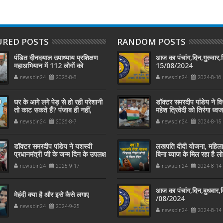
URED POSTS
RANDOM POSTS
पंडित दीनदयाल उपाध्याय प्रशिक्षण
आज का पंचांग,दिन,गुरुवार,
महाअभियान में 112 लोगों को
15/08/2024
प्रशिक्षण दिलाने पर डॉ. समरदीप
newsbin24
2026-8-8
newsbin24
2024-8-16
पांडेय सम्मानित
घर के आगे लगे पेड़ से हो रही परेशानी
डॉक्टर समरदीप पांडेय ने 
तो काट सकते हैं? पंजाब ही नहीं,
महेश त्रिवेदी को तिरंगा ध्व
दिल्‍ली-यूपी समेत पूरे देश का नियम
किया सम्मानित
newsbin24
2026-8-7
newsbin24
2024-8-15
जान लें
डॉक्टर समरदीप पांडेय ने यशस्वी
लखपति दीदी योजना, महिला
प्रधानमंत्री जी के जन्म दिन के उपलक्ष
बिना ब्याज के मिल रहा है ल
में सफाई कर्मचारी को अंग वस्त्र
newsbin24
2025-9-17
newsbin24
2024-8-14
पहनाकर मोदी जी के स्वच्छता अभियान
में सहयोग किया
आज का पंचांग,दिन,बुधवार,
मेहंदी क्या है और इसे कैसे लगाए
/08/2024
newsbin24
2024-9-25
newsbin24
2024-8-14