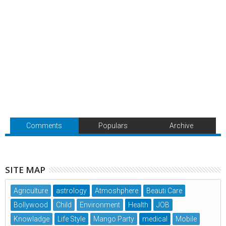
Comments
Populars
Archive
SITE MAP
Agriculture
astrology
Atmoshphere
Beauti Care
Bollywood
Child
Environment
Health
JOB
Knowladge
Life Style
Mango Party
medical
Mobile