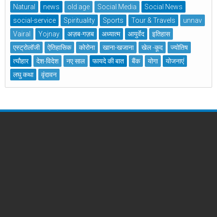
Natural
news
old age
Social Media
Social News
social-service
Spirituality
Sports
Tour & Travels
unnav
Vairal
Yojnay
अज़ब-गज़ब
अध्यात्म
आयुर्वेद
इतिहास
एस्ट्रोलॉजी
ऐतिहासिक
कोरोना
खाना-खजाना
खेल -कूद
ज्योतिष
त्यौहार
देश-विदेश
नए साल
फायदे की बात
बैंक
योगा
योजनाएं
लघु कथा
वृंदावन