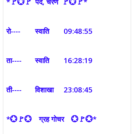
*🚩💮🚩 पद, चरण 🚩💮🚩*
रो----
स्वाति
09:48:55
ता----
स्वाति
16:28:19
ती----
विशाखा
23:08:45
*💮🚩💮 ग्रह गोचर 💮🚩💮*