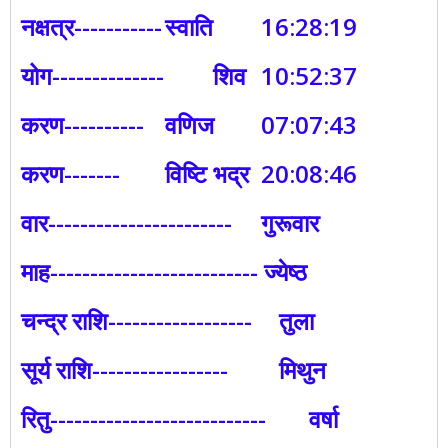
नक्षत्र-----------
स्वाति
16:28:19
योग--------------
शिव
10:52:37
करण----------
वणिज
07:07:43
करण-------
विष्टि भद्र
20:08:46
वार-----------------------
गुरूवार
माह-------------------------- ज्येष्ठ
चन्द्र राशि------------------
तुला
सूर्य राशि-----------------
मिथुन
रितु---------------------------
वर्षा