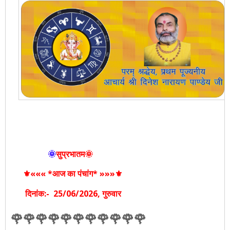
🌞
सुप्रभातम🌞
⚜️««« *आज का पंचांग* »»»⚜️
दिनांक:- 25
/06/2026
, गुरुवार
🌹🌹🌹🌹🌹🌹🌹🌹🌹🌹🌹