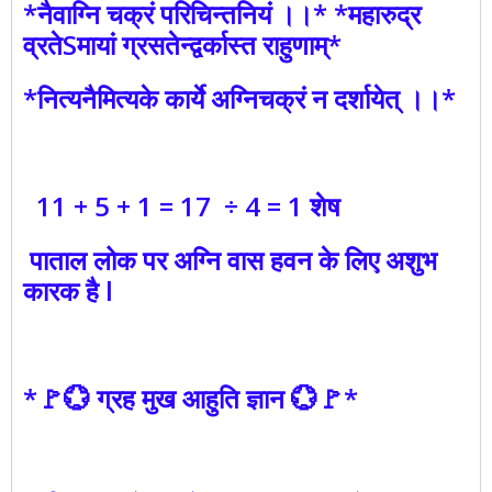
*नैवाग्नि चक्रं परिचिन्तनियं ।।* *महारुद्र
व्रतेSमायां ग्रसतेन्द्वर्कास्त राहुणाम्*
*नित्यनैमित्यके कार्ये अग्निचक्रं न दर्शायेत् ।।*
11 + 5 + 1 = 17 ÷ 4 = 1 शेष
पाताल लोक पर अग्नि वास हवन के लिए अशुभ
कारक है l
*🚩💮 ग्रह मुख आहुति ज्ञान 💮🚩*