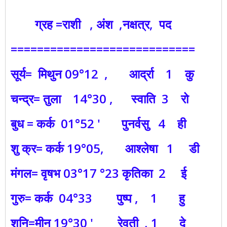
ग्रह =राशी , अंश ,नक्षत्र, पद
============================
सूर्य= मिथुन 09°12 , आर्द्रा 1 कु
चन्द्र= तुला 14°30 , स्वाति 3 रो
बुध = कर्क 01°52 ' पुनर्वसु 4 ही
शु क्र= कर्क 19°05, आश्लेषा 1 डी
मंगल= वृषभ 03°17 °23 कृतिका 2 ई
गुरु= कर्क 04°33 पुष्प , 1 हु
शनि=मीन 19°30 ' रेवती , 1 दे