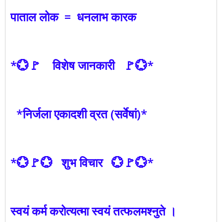
पाताल लोक = धनलाभ कारक
*💮🚩 विशेष जानकारी 🚩💮*
*निर्जला एकादशी व्रत (सर्वेषां)*
*💮🚩💮 शुभ विचार 💮🚩💮*
स्वयं कर्म करोत्यत्मा स्वयं तत्फलमश्नुते ।