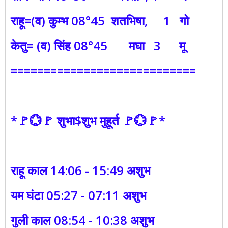
राहू=(व) कुम्भ 08°45 शतभिषा, 1 गो
केतु= (व) सिंह 08°45 मघा 3 मू
============================
*🚩💮🚩 शुभा$शुभ मुहूर्त 🚩💮🚩*
राहू काल 14:06 - 15:49 अशुभ
यम घंटा 05:27 - 07:11 अशुभ
गुली काल 08:54 - 10:38 अशुभ