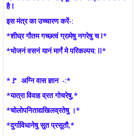
है l
इस मंत्र का उच्चारण करें-:
*शीघ्र गौतम गच्छत्वं ग्रामेषु नगरेषु च l*
*भोजनं वसनं यानं मार्गं मे परिकल्पय: ll*
*🚩 अग्नि वास ज्ञान -:*
*यात्रा विवाह व्रत गोचरेषु,*
*चोलोपनिताद्यखिलव्रतेषु ।*
*दुर्गाविधानेषु सुत प्रसूतौ,*