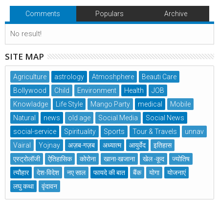
Comments
Populars
Archive
No result!
SITE MAP
Agriculture
astrology
Atmoshphere
Beauti Care
Bollywood
Child
Environment
Health
JOB
Knowladge
Life Style
Mango Party
medical
Mobile
Natural
news
old age
Social Media
Social News
social-service
Spirituality
Sports
Tour & Travels
unnav
Vairal
Yojnay
अज़ब-गज़ब
अध्यात्म
आयुर्वेद
इतिहास
एस्ट्रोलॉजी
ऐतिहासिक
कोरोना
खाना-खजाना
खेल -कूद
ज्योतिष
त्यौहार
देश-विदेश
नए साल
फायदे की बात
बैंक
योगा
योजनाएं
लघु कथा
वृंदावन