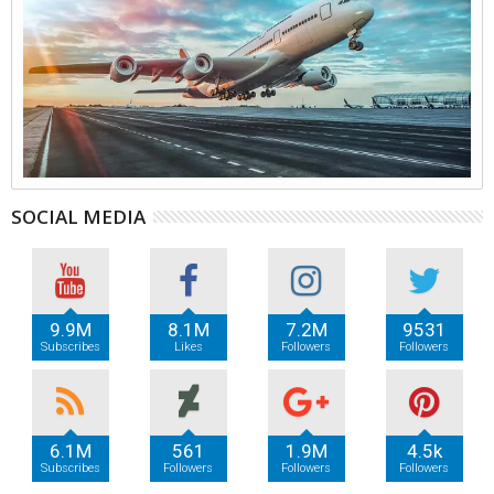
SOCIAL MEDIA
9.9M
8.1M
7.2M
9531
Subscribes
Likes
Followers
Followers
6.1M
561
1.9M
4.5k
Subscribes
Followers
Followers
Followers