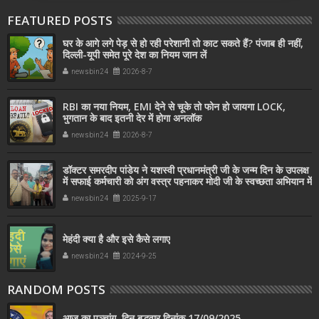
FEATURED POSTS
घर के आगे लगे पेड़ से हो रही परेशानी तो काट सकते हैं? पंजाब ही नहीं,
दिल्‍ली-यूपी समेत पूरे देश का नियम जान लें
newsbin24
2026-8-7
RBI का नया नियम, EMI देने से चूके तो फोन हो जायगा LOCK,
भुगतान के बाद इतनी देर में होगा अनलॉक
newsbin24
2026-8-7
डॉक्टर समरदीप पांडेय ने यशस्वी प्रधानमंत्री जी के जन्म दिन के उपलक्ष
में सफाई कर्मचारी को अंग वस्त्र पहनाकर मोदी जी के स्वच्छता अभियान में
सहयोग किया
newsbin24
2025-9-17
मेहंदी क्या है और इसे कैसे लगाए
newsbin24
2024-9-25
RANDOM POSTS
आज का पञ्चांग, दिन बुद्धवार दिनांक 17/09/2025