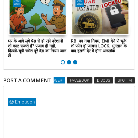
Aug
Aug
2026
2026
या
घर के आगे लगे पेड़ से हो रही परेशानी
RBI का नया नियम, EMI देने से चूके
एक
तो काट सकते हैं? पंजाब ही नहीं,
तो फोन हो जायगा LOCK, भुगतान के
वि
नें
दिल्‍ली-यूपी समेत पूरे देश का नियम जान
बाद इतनी देर में होगा अनलॉक
पर
लें
जा
POST A COMMENT
BLOGGER
FACEBOOK
DISQUS
SPOT.IM
Emoticon