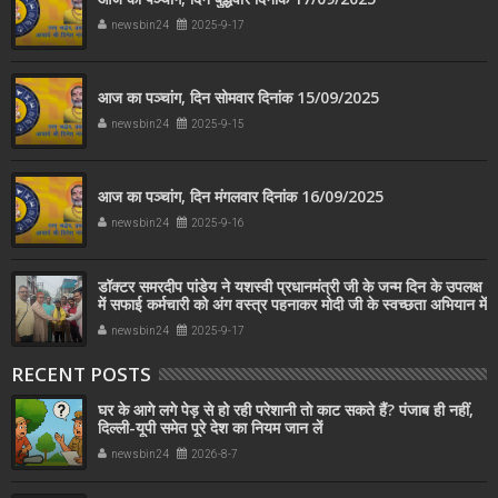
newsbin24
2025-9-17
आज का पञ्चांग, दिन सोमवार दिनांक 15/09/2025
newsbin24
2025-9-15
आज का पञ्चांग, दिन मंगलवार दिनांक 16/09/2025
newsbin24
2025-9-16
डॉक्टर समरदीप पांडेय ने यशस्वी प्रधानमंत्री जी के जन्म दिन के उपलक्ष
में सफाई कर्मचारी को अंग वस्त्र पहनाकर मोदी जी के स्वच्छता अभियान में
सहयोग किया
newsbin24
2025-9-17
RECENT POSTS
घर के आगे लगे पेड़ से हो रही परेशानी तो काट सकते हैं? पंजाब ही नहीं,
दिल्‍ली-यूपी समेत पूरे देश का नियम जान लें
newsbin24
2026-8-7