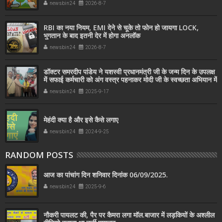
newsbin24
2026-8-7
RBI का नया नियम, EMI देने से चूके तो फोन हो जायगा LOCK,
भुगतान के बाद इतनी देर में होगा अनलॉक
newsbin24
2026-8-7
डॉक्टर समरदीप पांडेय ने यशस्वी प्रधानमंत्री जी के जन्म दिन के उपलक्ष
में सफाई कर्मचारी को अंग वस्त्र पहनाकर मोदी जी के स्वच्छता अभियान में
सहयोग किया
newsbin24
2025-9-17
मेहंदी क्या है और इसे कैसे लगाए
newsbin24
2024-9-25
RANDOM POSTS
आज का पांचांग दिन शनिवार दिनांक 06/09/2025.
newsbin24
2025-9-6
नौकरी पायलट की, पैर पर कैमरा लगा मॉल.बाजार में लड़कियों के अश्लील