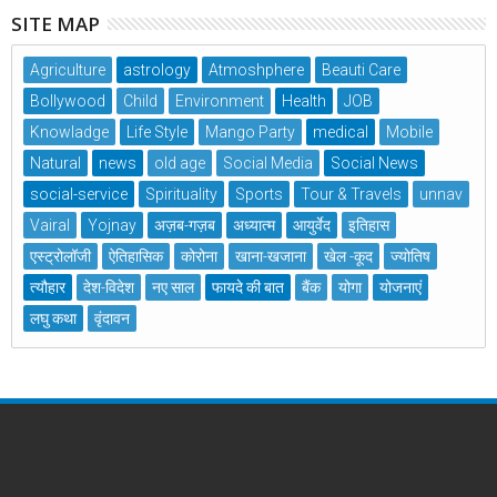
SITE MAP
Agriculture
astrology
Atmoshphere
Beauti Care
Bollywood
Child
Environment
Health
JOB
Knowladge
Life Style
Mango Party
medical
Mobile
Natural
news
old age
Social Media
Social News
social-service
Spirituality
Sports
Tour & Travels
unnav
Vairal
Yojnay
अज़ब-गज़ब
अध्यात्म
आयुर्वेद
इतिहास
एस्ट्रोलॉजी
ऐतिहासिक
कोरोना
खाना-खजाना
खेल -कूद
ज्योतिष
त्यौहार
देश-विदेश
नए साल
फायदे की बात
बैंक
योगा
योजनाएं
लघु कथा
वृंदावन